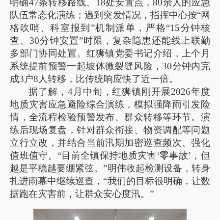
明确47条转移路线、18处安置点，80余人的应急
队伍常态化演练；遇到突发情况，指挥中心按“网
格吹哨、科室报到”机制派单，严格“15分钟核
查、30分钟安置”时限，复杂隐患还能线上联勤
多部门协同处置。红狮镇党委书记介绍，上个月
系统提前预警一起坡体微裂缝风险，30分钟内完
成3户8人转移，比传统响应快了近一倍。
据了解，4月中旬，红狮镇刚开展2026年度
地质灾害应急避险综合演练，模拟强降雨引发险
情，全流程检验预警发布、群众转移等环节。演
练后现场复盘，针对群众衔接、物资调配等问题
立行立改，并结合当前汛期加密巡查频次、强化
值班值守。“目前全镇保持地质灾害‘零事故’，但
越是平稳越要绷紧弦。”明伟收起检测设备，转身
扎进雨幕中继续巡查，“我们的目标很明确，让数
据跑在灾害前，让群众安心度汛。”