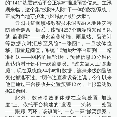
的“141”基层智治平台正实时推送预警信息。主汛
期来临，这个集“技防+人防”于一体的数智系统，
正成为当地守护重点区域的“最强大脑”。
云阳县红狮镇将数智技术深度融入地质灾害
防治全链条。据悉，该镇4257个前端感知设备织
就“监测网”——地灾监测终端、雨量站、裂缝计
等数据实时汇总至风险“一张图”，一旦坡体位
移、雨量超阈值，系统自动触发“平台研判——精
准推送——网格响应”闭环，预警信息10分钟内
直达镇村干部和一线监测员。“过去靠人工‘跑断
腿’，现在系统能24小时盯数据，连毫米级的裂缝
变化都逃不过。”明伟边查看设备边说，今年以来
他已通过平台接收并处置预警12次，上报监测数
据20余组。
此外，数智提效更体现在应急处置“加速
度”上。依托平台构建的“发现——流转——处置
——跟踪”闭环，该镇编制“一点一策”撤离预案，