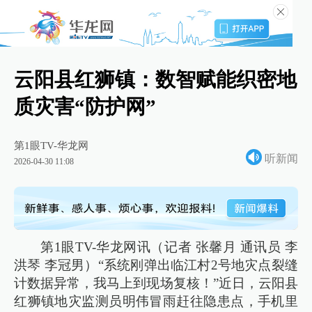
云阳县红狮镇：数智赋能织密地
质灾害“防护网”
第1眼TV-华龙网
听新闻
2026-04-30 11:08
第1眼TV-华龙网讯（记者 张馨月 通讯员 李
洪琴 李冠男）“系统刚弹出临江村2号地灾点裂缝
计数据异常，我马上到现场复核！”近日，云阳县
红狮镇地灾监测员明伟冒雨赶往隐患点，手机里