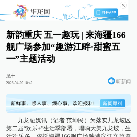
新韵重庆 五一趣玩 | 来海疆166
舰广场参加“趣游江畔·甜蜜五
一”主题活动
见十
听新闻
2026-04-29 10:42
九龙融媒讯（记者 范坤民）为落实九龙坡区
第二届“欢乐+”生活季部署，唱响大美九龙坡，生
活欢乐多，依托海疆166舰广场独特滨江文旅资