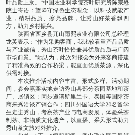
叶品质上乘。”中国农业科学院茶叶研究所陈宗懋
院士寄语：望坚守绿色生态理念，以科技赋能产
业，精耕品质、擦亮品牌，让秀山好茶香飘四
方，助力乡村振兴。
陕西省西乡县兀山雨熙茶业有限公司总经理
龙英表示：“作为采购客商，我比较看重产品品质
与产业诚信，秀山茶叶恰恰兼具优质品质与广阔
市场前景。”她认为，此次对接会为外来客商搭建
了精准高效的合作桥梁，能直面优质茶源，深化
供需对接。
本次推介活动内容丰富、形式多样。活动期
间，参会嘉宾实地走访秀山县部分茶园基地和茶
厂、展销区；同步邀请斯里兰卡、泰国等国际茶
商来秀洽谈产销合作；四川外国语大学20名留学
生走进秀山，考察茶产业与电商发展，体验采茶
制茶、非物质文化遗产，以直播、采风形式助力
秀山茶文旅对外推介。