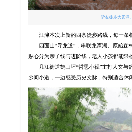
驴友徒步大圆洞。
江津本次上新的四条徒步路线，每一条
四面山“寻龙道”，串联龙潭湖、原始
贴心分为亲子线与进阶线，老人小孩都能轻
几江街道鹤山坪“哲思小径”主打人文
乡间小道，一边感受历史文脉，特别适合休