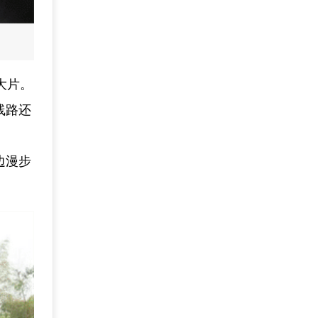
大片。
线路还
。
边漫步