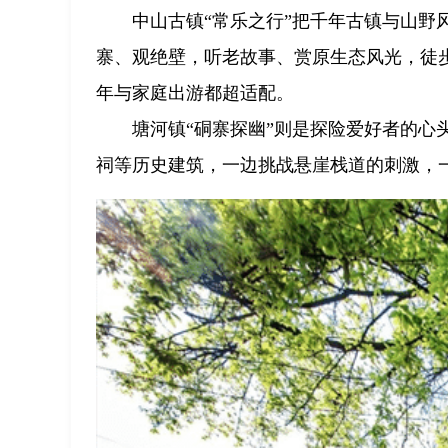
中山古镇“常乐之行”把千年古镇与山
寨、观绝壁，听老故事、赏原生态风光，徒步
年与家庭出游都超适配。
塘河镇“硐寨探幽”则是探险爱好者的
祠等历史建筑，一边挑战悬崖栈道的刺激，