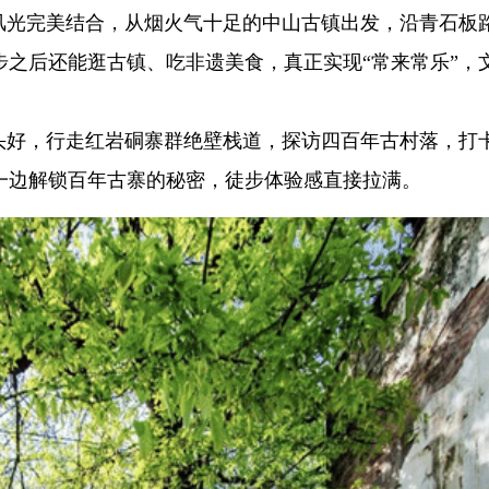
野风光完美结合，从烟火气十足的中山古镇出发，沿青石板
之后还能逛古镇、吃非遗美食，真正实现“常来常乐”，
心头好，行走红岩硐寨群绝壁栈道，探访四百年古村落，打
一边解锁百年古寨的秘密，徒步体验感直接拉满。