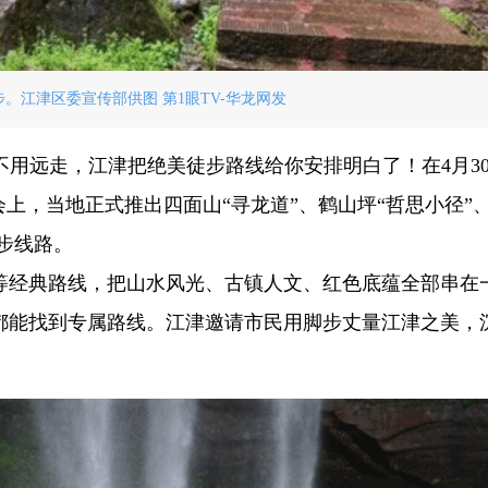
步。江津区委宣传部供图 第1眼TV-华龙网发
暑不用远走，江津把绝美徒步路线给你安排明白了！在4月3
会上，当地正式推出四面山“寻龙道”、鹤山坪“哲思小径”
徒步线路。
等经典路线，把山水风光、古镇人文、红色底蕴全部串在
都能找到专属路线。江津邀请市民用脚步丈量江津之美，