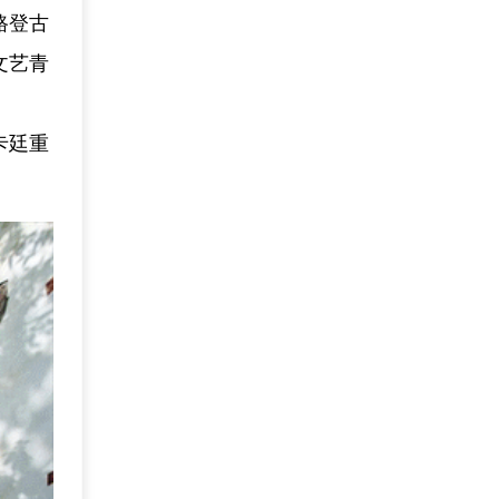
路登古
文艺青
卡廷重