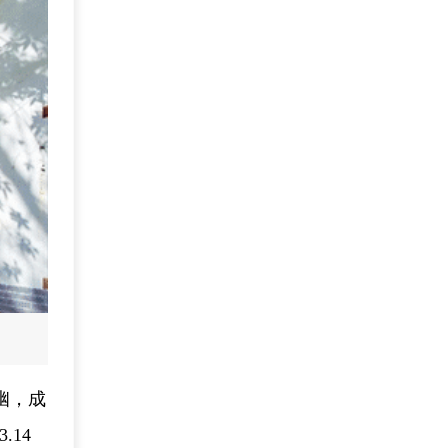
幽，成
14