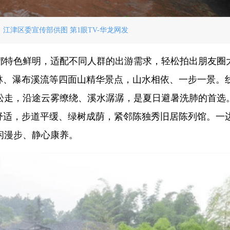
江津区委宣传部供图 第1眼TV-华龙网发
都特色鲜明，适配不同人群的出游需求，轻松拍出朋友圈
森林、瀑布溪流等四面山精华景点，山水相依、一步一景。
松走，沿途云雾缭绕、溪水潺潺，是夏日避暑洗肺的首选
与舒适，步道平缓、绿树成荫，紧邻陈独秀旧居陈列馆。一
闲漫步、静心康养。