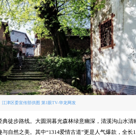
江津区委宣传部供图 第1眼TV-华龙网发
经典徒步路线。大圆洞暮光森林绿意幽深，清溪沟山水清
然之美。其中“1314爱情古道”更是人气爆款，全长13.