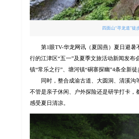
四面山“寻龙道”徒
第1眼TV-华龙网讯（夏国燕）夏日避
行的江津区“五一”及夏季文旅活动新闻发布
镇“常乐之行”、塘河镇“硐寨探幽”4条全新
同时，整合成渝古道、大圆洞、清溪沟
不管是亲子休闲、户外探险还是研学打卡，
感受夏日清凉。