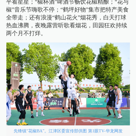
平看星星；“椒杯酒”啤酒节畅饮花椒精酿；“花与
椒”音乐节嗨歌不停；“鹤坪好物”集市把特产美食
全带走；还有浪漫“鹤山花火”烟花秀，白天打球
热血沸腾，夜晚露营听歌看烟花，田园狂欢持续
两个月不打烊。
先锋镇“花椒BA”。江津区委宣传部供图 第1眼TV-华龙网发