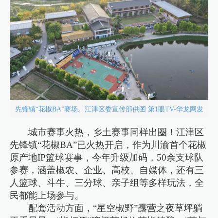
先锋镇“花椒BA”赛场。江津区委宣传部供图 第1眼TV-华龙网发
城市赛事火热，乡土赛事同样出圈！江津区
先锋镇“花椒BA”已火热开启，作为川渝首个花椒
原产地IP篮球赛事，今年升级加码，50余支球队
参赛，涵盖椒农、企业、高校、自媒体，还有三
人篮球、斗牛、三分球、亲子组等多样玩法，全
民都能上场参与。
配套活动方面，“星空椒野”露营之夜草坪躺