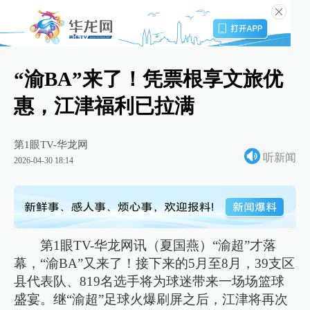
“渝BA”来了！凭票根享文旅优
惠，江津福利已拉满
第1眼TV-华龙网
听新闻
2026-04-30 18:14
第1眼TV-华龙网讯（夏国燕）“渝超”才落
幕，“渝BA”又来了！接下来的5月至8月，39支区
县代表队、819名选手将为球迷带来一场场篮球
盛宴。继“渝超”足球火爆刷屏之后，江津将再次