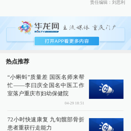
责任编辑：刘思利
热点推荐
“小蝌蚪”质量差 国医名师来帮
忙——李曰庆全国名中医工作
室落户重庆市妇幼保健院
04-29 18:51
72小时快速康复 九旬髋部骨折
患者重获行走能力