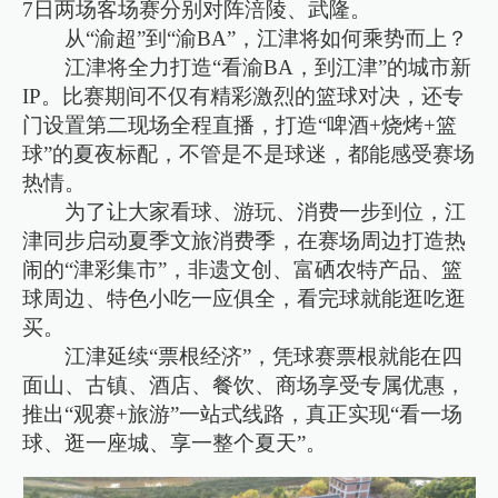
7日两场客场赛分别对阵涪陵、武隆。
从“渝超”到“渝BA”，江津将如何乘势而上？
江津将全力打造“看渝BA，到江津”的城市新
IP。比赛期间不仅有精彩激烈的篮球对决，还专
门设置第二现场全程直播，打造“啤酒+烧烤+篮
球”的夏夜标配，不管是不是球迷，都能感受赛场
热情。
为了让大家看球、游玩、消费一步到位，江
津同步启动夏季文旅消费季，在赛场周边打造热
闹的“津彩集市”，非遗文创、富硒农特产品、篮
球周边、特色小吃一应俱全，看完球就能逛吃逛
买。
江津延续“票根经济”，凭球赛票根就能在四
面山、古镇、酒店、餐饮、商场享受专属优惠，
推出“观赛+旅游”一站式线路，真正实现“看一场
球、逛一座城、享一整个夏天”。