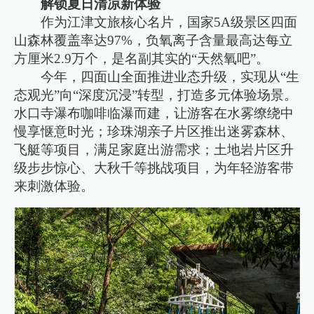
解锁夏日清凉新体验
作为江津文旅核心名片，国家5A级景区四面
山森林覆盖率达97%，负氧离子含量最高达每立
方厘米2.9万个，是名副其实的“天然氧吧”。
今年，四面山全面推进业态升级，实现从“生
态观光”向“深度沉浸”转型，打造多元体验场景。
水口寺瀑布咖啡临瀑而建，让游客在水雾缭绕中
慢享惬意时光；珍珠湖亲子片区推出迷雾森林、
飞艇等项目，满足家庭出游需求；土地岩片区升
级步步惊心、大秋千等挑战项目，为年轻游客带
来刺激体验。