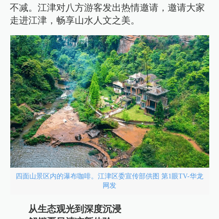
不减。江津对八方游客发出热情邀请，邀请大家
走进江津，畅享山水人文之美。
四面山景区内的瀑布咖啡。江津区委宣传部供图 第1眼TV-华龙
网发
从生态观光到深度沉浸