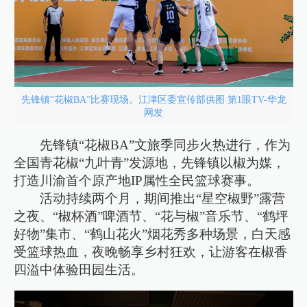
先锋镇“花椒BA”比赛现场。江津区委宣传部供图 第1眼TV-华龙
网发
先锋镇“花椒BA”文旅季同步火热进行，作为
全国青花椒“九叶青”发源地，先锋镇以椒为媒，
打造川渝首个原产地IP属性全民篮球赛事。
活动持续两个月，期间推出“星空椒野”露营
之夜、“椒杯酒”啤酒节、“花与椒”音乐节、“鹤坪
好物”集市、“鹤山花火”烟花秀多种场景，白天感
受篮球热血，夜晚畅享乡村狂欢，让游客在椒香
四溢中体验田园生活。