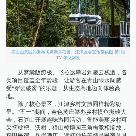
四面山景区的瀑布飞舟游乐项目。江津区委宣传部供图 第1眼
TV-华龙网发
从窝囊版蹦极、飞拉达攀岩到凌云栈道，各
类项目覆盖全年龄段，让游客在青山绿水间感
受“穿云破雾”的乐趣，从生态高地迈向体验高
地。
除了核心景区，江津乡村文旅同样精彩纷
呈。“五一”期间，金色黄庄举办乡村摸鱼搬砖大
会，石笋山开展趣味游园活动，鲁能美丽乡村可
采摘枇杷、沃柑，猫山樱博园三角梅竞相绽放，
稻田民宿、悬崖酒店、湖畔独栋等精品民宿各具