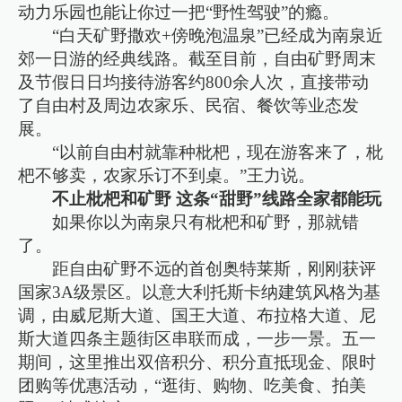
动力乐园也能让你过一把“野性驾驶”的瘾。
“白天矿野撒欢+傍晚泡温泉”已经成为南泉近
郊一日游的经典线路。截至目前，自由矿野周末
及节假日日均接待游客约800余人次，直接带动
了自由村及周边农家乐、民宿、餐饮等业态发
展。
“以前自由村就靠种枇杷，现在游客来了，枇
杷不够卖，农家乐订不到桌。”王力说。
不止枇杷和矿野 这条“甜野”线路全家都能玩
如果你以为南泉只有枇杷和矿野，那就错
了。
距自由矿野不远的首创奥特莱斯，刚刚获评
国家3A级景区。以意大利托斯卡纳建筑风格为基
调，由威尼斯大道、国王大道、布拉格大道、尼
斯大道四条主题街区串联而成，一步一景。五一
期间，这里推出双倍积分、积分直抵现金、限时
团购等优惠活动，“逛街、购物、吃美食、拍美