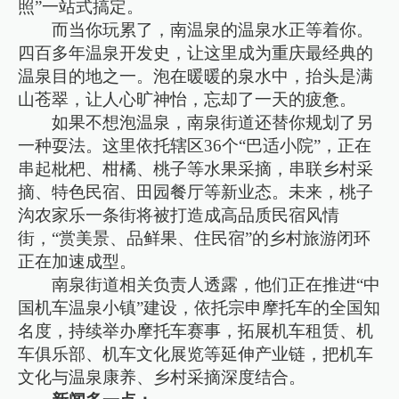
照”一站式搞定。
而当你玩累了，南温泉的温泉水正等着你。
四百多年温泉开发史，让这里成为重庆最经典的
温泉目的地之一。泡在暖暖的泉水中，抬头是满
山苍翠，让人心旷神怡，忘却了一天的疲惫。
如果不想泡温泉，南泉街道还替你规划了另
一种耍法。这里依托辖区36个“巴适小院”，正在
串起枇杷、柑橘、桃子等水果采摘，串联乡村采
摘、特色民宿、田园餐厅等新业态。未来，桃子
沟农家乐一条街将被打造成高品质民宿风情
街，“赏美景、品鲜果、住民宿”的乡村旅游闭环
正在加速成型。
南泉街道相关负责人透露，他们正在推进“中
国机车温泉小镇”建设，依托宗申摩托车的全国知
名度，持续举办摩托车赛事，拓展机车租赁、机
车俱乐部、机车文化展览等延伸产业链，把机车
文化与温泉康养、乡村采摘深度结合。