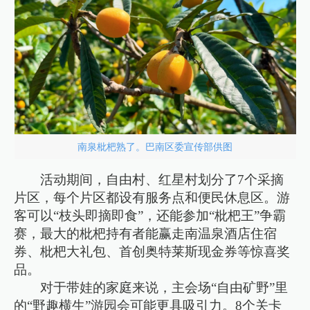
南泉枇杷熟了。巴南区委宣传部供图
活动期间，自由村、红星村划分了7个采摘
片区，每个片区都设有服务点和便民休息区。游
客可以“枝头即摘即食”，还能参加“枇杷王”争霸
赛，最大的枇杷持有者能赢走南温泉酒店住宿
券、枇杷大礼包、首创奥特莱斯现金券等惊喜奖
品。
对于带娃的家庭来说，主会场“自由矿野”里
的“野趣横生”游园会可能更具吸引力。8个关卡