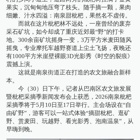
果实，沉甸甸地压弯了枝头。随手摘一颗，果肉
细嫩、汁水四溢：南泉甜枇杷，果然名不虚传。
而就在这片枇杷林不远处，一座曾经的废弃
采石矿坑，如今却成了重庆近郊最“野”的打卡
地。300余亩矿坑摇身一变，3万平方米麦田随风
摇曳，专业摩托车越野赛道上尘土飞扬，夜晚还
有1000平方米崖壁裸眼3D光影秀《时空的裂痕》
震撼上演。
这就是南泉街道正在打造的农文旅融合新样
本。
今（30）日下午，记者从巴南区农文旅发展
暨枇杷采摘季新闻发布会上获悉，2026南泉枇杷
采摘季将于5月10日至17日举行。主会场设在“自
由矿野”，游客可以一站式体验“摘甜枇杷、逛矿
野、赏麦田、玩越野、看光影秀、泡南温泉”，从
早嗨到晚。