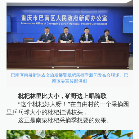
巴南区南泉街道农文旅发展暨枇杷采摘季新闻发布会现场。巴
南区委宣传部供图
枇杷林里比大小，矿野边上唱嗨歌
“这个枇杷好大呀！”在自由村的一个采摘园
里乒乓球大小的枇杷挂满枝头，
这正是南泉枇杷采摘季想要的效果。