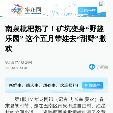
南泉枇杷熟了！矿坑变身“野趣
乐园” 这个五月带娃去“甜野”撒
欢
第1眼TV-华龙网
听新闻
2026-04-30 18:28
第1眼TV-华龙网讯（记者 冉长军 黄欢）春
末夏初时节，走在巴南区南泉街道自由村、红星
村的乡间小道上，道路两旁的枇杷树挂满了金黄