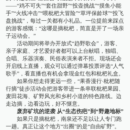
——“鸡不可失”“套住甜野”“投壶挑战”“摸鱼小能
手”“火线冲击”“喂枇杷大冒险”“草坪保龄球”“投飞
盘挑战”，每过一关都有小礼品。一位提前来踩点
的游客感慨：“这哪是摘枇杷，简直是开了一场亲
子运动会。”
活动期间将举办开放式“趋野歌会”，游客、
亲子家庭、才艺爱好者都可以上台献唱，独唱、
合唱、乐器演奏、民俗表演来者不拒。现场还会
开启线上直播，观众可以通过弹幕投票评选“人气
歌手”，看直播也有机会拿现金红包和枇杷礼盒。
如果你想走得更远一些，“果香漫行·枇杷随
行摘”徒步活动会把游客带进一条串联枇杷果园、
麦田花海、矿野风光和乡村小道的特色路线。边
走边摘，边看边玩，好不惬意。
废弃矿坑的逆袭 从“生态伤疤”到“野趣地标”
如果只是摘枇杷，南泉还不足以让人专门跑
一趟。真正让这个地方“出圈”的是“自由矿野”。