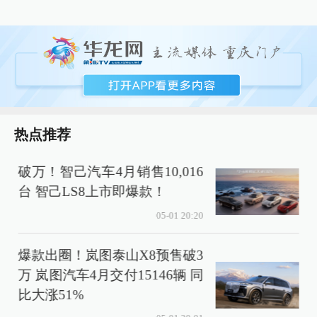
热点推荐
破万！智己汽车4月销售10,016
台 智己LS8上市即爆款！
05-01 20:20
爆款出圈！岚图泰山X8预售破3
万 岚图汽车4月交付15146辆 同
比大涨51%