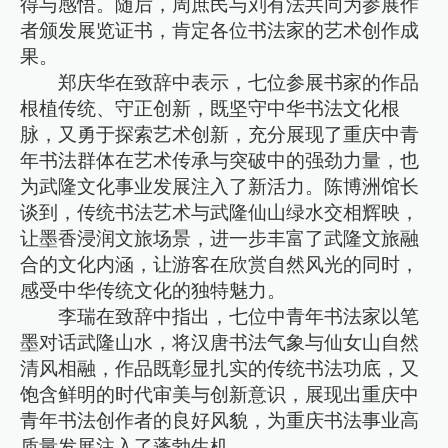
得与感悟。随后，周庶民与刘有法共同为参展作
者颁发展览证书，肯定各位书法家的艺术创作成
果。
郑庆华在致辞中表示，七位参展书家的作品
根植传统、守正创新，既坚守中华书法文化根
脉，又勇于探索艺术创新，充分展现了重庆中青
年书法群体在艺术传承与突破中的强劲力量，也
为武隆文化事业发展注入了新活力。陈博洲馆长
谈到，传统书法艺术与武隆仙山绿水交相辉映，
让墨香浸润文旅场景，进一步丰富了武隆文旅融
合的文化内涵，让游客在欣赏自然风光的同时，
感受中华传统文化的独特魅力。
李瑞在致辞中指出，七位中青年书法家以笔
墨对话武隆山水，将汉唐书法气象与仙女山自然
清风相融，作品既彰显扎实的传统书法功底，又
饱含鲜明的时代审美与创新意识，展现出重庆中
青年书法创作者的良好风貌，为重庆书法事业高
质量发展注入了蓬勃生机。