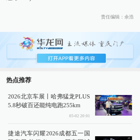
责任编辑：余浩
热点推荐
2026北京车展丨哈弗猛龙PLUS
5.8秒破百还能纯电跑255km
05-02 20:01
捷途汽车闪耀2026成都五一国