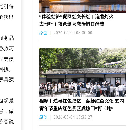
指引每
“体验经济”促网红变长红｜追着灯火
解决出
去“逛”！夜色烟火激活假日消费
原创
|
2026-05-04 08:00:00
服务品
急救药
程更便
困扰。
更具深
视频丨追寻红色记忆、弘扬红色文化 五四
担起景
青年节重庆红色景区成热门“打卡地”
患，做
原创
|
2026-05-04 17:33:27
游客疏