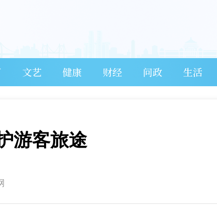
育
文艺
健康
财经
问政
生活
护游客旅途
网