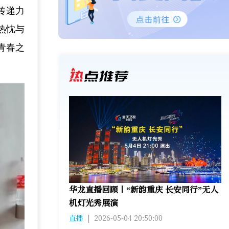
传递力
热忱与
青春之
华龙直播回顾丨“新韵重庆 长安同行”无人
机灯光秀展演
直播
|
2026-05-04 20:50:00