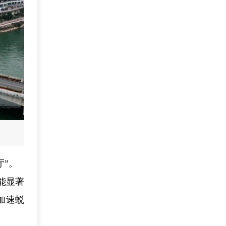
厅”。
能显著
加速蜕