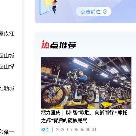
。
座依江
巫山城
巫山绿
推动城
活力重庆｜以“智”取胜、向新而行 “摩托
之都”背后的硬核底气
原创
|
2026-05-06 06:00:01
它像一