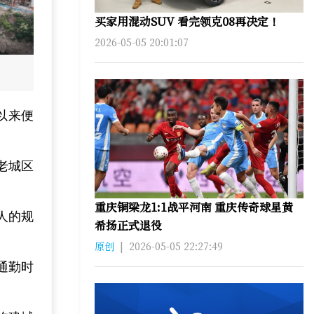
买家用混动SUV 看完领克08再决定！
2026-05-05 20:01:07
以来便
老城区
重庆铜梁龙1:1战平河南 重庆传奇球星黄
人的规
希扬正式退役
原创
|
2026-05-05 22:27:49
通勤时