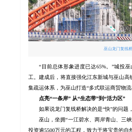
巫山龙门复线
“目前总体形象进度已达65%。”城投巫
工。建成后，将直接强化江东新城与巫山高
集疏运体系，为巫山打造“多式联运商贸物流
点亮“一条岸” 从“生态带”到“活力区”
如果说龙门复线桥解决的是“快”的问题
巫山，坐拥“一江碧水、两岸青山、三
投资逾5500万元的工程，致力于将宝贵的