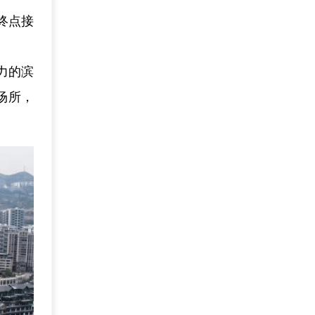
终点接
力的滨
场所，