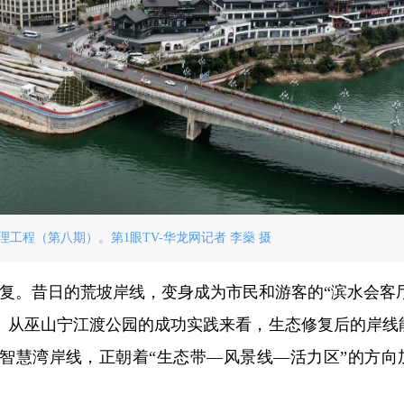
工程（第八期）。第1眼TV-华龙网记者 李燊 摄
营批复。昔日的荒坡岸线，变身成为市民和游客的“滨水会客
。从巫山宁江渡公园的成功实践来看，生态修复后的岸线
智慧湾岸线，正朝着“生态带—风景线—活力区”的方向