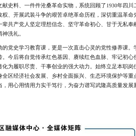
献史料、一件件沧桑革命实物，系统回顾了1930年四川
政权、开展武装斗争的艰苦卓绝革命历程，深切重温革命
一辈共产党人坚定理想信念、坚守革命初心、甘于无私奉
精神洗礼。
动的党史学习教育课，更是一次直击心灵的党性修养课。
传。今后将自觉传承红色基因、赓续红色血脉、牢记初心
转化为履职尽责、干事创业的强大动力。始终立足本职岗
身全区经济社会发展、乡村全面振兴、生态环境保护等重
当，用心用情用力实干笃行，为奋力谱写武隆高质量发展