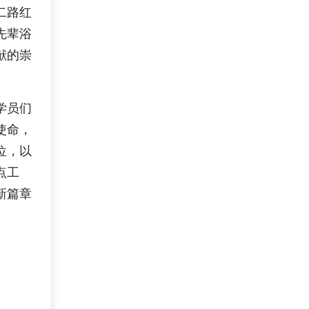
二路红
先辈浴
献的崇
学员们
使命，
位，以
点工
新篇章