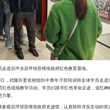
员走进后坪乡后坪坝苏维埃政府红色教育基地。
7日，武隆区委党校组织中青年干部培训班全体学员走进
式红色现场教学活动。学员们踏寻红色革命足迹，追忆峥
进力量。
情参观后坪坝苏维埃政府史迹馆，认真聆听详实生动的党