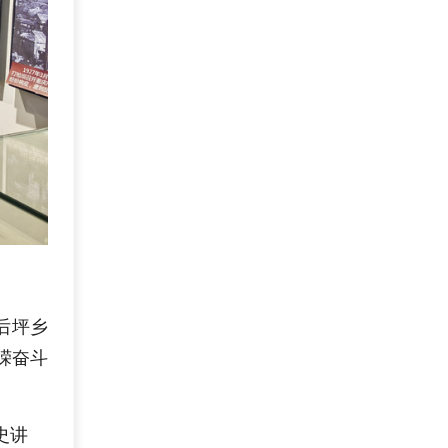
后坪乡
嵘奋斗
史讲