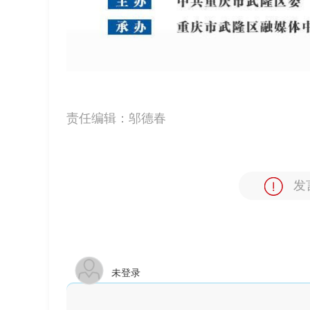
责任编辑：
邬德春
发
未登录