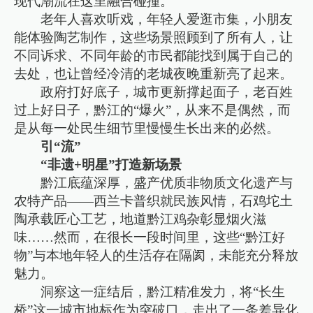
现代潮流在这里融合碰撞。
老年人喜欢听戏，年轻人爱逛市集，小朋友
能体验陶艺制作，这些场景照顾到了所有人，让
不同诉求、不同年龄的市民都能找到属于自己的
去处，也让曾经冷清的老城夜晚重新亮了起来。
政府打好底子，城市更新撑起面子，老百姓
过上好日子，黔江的“爆火”，从来不是偶然，而
是从每一处民生细节里慢慢生长出来的必然。
引“流”
“非遗+明星”打造新场景
黔江底蕴深厚，盛产优质非物质文化遗产与
农特产品——西兰卡普织就民族风情，石鸡坨土
陶承载匠心工艺，地道黔江鸡杂彰显烟火滋
味……然而，在很长一段时间里，这些“黔江好
物”与本地年轻人的生活存在隔阂，未能充分释放
魅力。
洞察这一症结后，黔江精准发力，将“长生
桥”这一城市地标作为突破口，走出了一条差异化