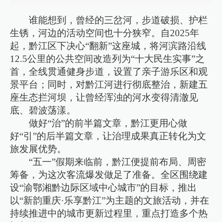
谁能想到，曾经的三岔河，步道破损、护栏
生锈，河边的活动空间也十分狭窄。自2025年
起，黔江区下决心“翻新”这座城，将河滨路沿线
12.5公里的公共空间改造列为“十大民生实事”之
首，全线贯通健身步道，设置了亲子游乐区和观
景平台；同时，对黔江河进行彻底整治，新建五
座生态拦河坝，让曾经浑浊的河水变得清澈见
底、碧波荡漾。
做好“治”的前半篇文章，黔江更用心做
好“引”的后半篇文章，让治理成果真正转化为文
旅发展优势。
“五一”假期来临前，黔江便提前布局、周密
筹备，为这次客流爆发做足了准备。全区围绕建
设“渝鄂湘黔边际区域中心城市”的目标，推出
以“新韵重庆·乐享黔江”为主题的文旅活动，并在
持续推进中的城市更新过程里，重点打造多个热