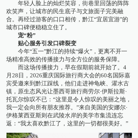
年轻人脸上的灿烂笑容，街巷里回荡的阵阵
欢笑声，让城市的民生底子与文旅面子完美融
合。再经过游客的口口相传，黔江“宜居宜游”的
城市口碑便稳稳立住了。
宠“粉”
贴心服务引发口碑裂变
今年“五一”黔江的持续“爆火”，更离不开一
场精准高效的传播接力与全方位的服务保障。
而这场传播接力，早在假期前就开始了。4
月28日，2026重庆国际旅行商大会的60名国际嘉
宾受邀来到黔江踩线，他们走进神龟峡、濯水古
镇，原生态风光让墨西哥旅行商劳尔·伊斯拉斯·
托瓦尔惊叹不已：“这里是令人惊叹的美丽之地，
我一定会向所有朋友推荐。”来自美国的安娜尔·
伊格莱西亚斯则在武陵水岸的美学市集流连忘
返：“我太喜欢黔江了，这里的一切都很美好。”