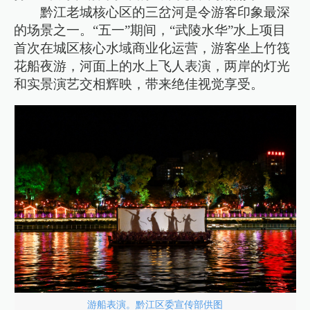
黔江老城核心区的三岔河是令游客印象最深
的场景之一。“五一”期间，“武陵水华”水上项目
首次在城区核心水域商业化运营，游客坐上竹筏
花船夜游，河面上的水上飞人表演，两岸的灯光
和实景演艺交相辉映，带来绝佳视觉享受。
游船表演。黔江区委宣传部供图