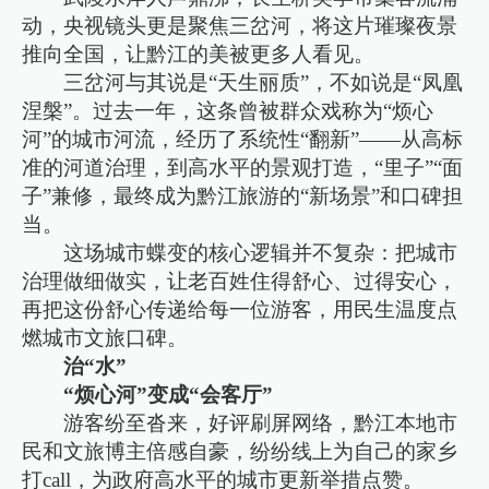
动，央视镜头更是聚焦三岔河，将这片璀璨夜景
推向全国，让黔江的美被更多人看见。
三岔河与其说是“天生丽质”，不如说是“凤凰
涅槃”。过去一年，这条曾被群众戏称为“烦心
河”的城市河流，经历了系统性“翻新”——从高标
准的河道治理，到高水平的景观打造，“里子”“面
子”兼修，最终成为黔江旅游的“新场景”和口碑担
当。
这场城市蝶变的核心逻辑并不复杂：把城市
治理做细做实，让老百姓住得舒心、过得安心，
再把这份舒心传递给每一位游客，用民生温度点
燃城市文旅口碑。
治“水”
“烦心河”变成“会客厅”
游客纷至沓来，好评刷屏网络，黔江本地市
民和文旅博主倍感自豪，纷纷线上为自己的家乡
打call，为政府高水平的城市更新举措点赞。