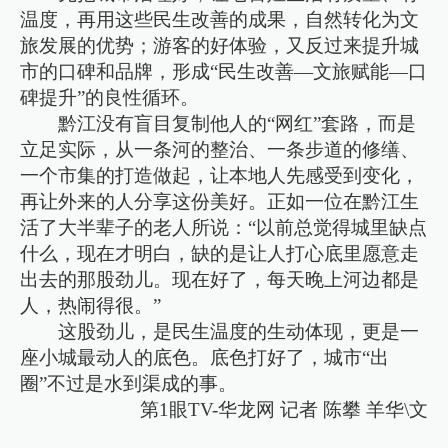
温度，再用这些民生改善的成果，自然转化为文
旅发展的优势；游客的好体验，又反过来提升城
市的口碑和品牌，形成“民生改善—文旅赋能—口
碑提升”的良性循环。
黔江没有盲目复制他人的“网红”套路，而是
立足实际，从一条河的整治、一条步道的修缮、
一个市集的打造做起，让本地人先感受到变化，
再让外来的人分享这份美好。正如一位在黔江生
活了大半辈子的老人所说：“以前总觉得城里缺点
什么，现在才明白，缺的是让人打心底里愿意走
出去的那股劲儿。现在好了，每天晚上河边都是
人，热闹得很。”
这股劲儿，是民生温度的生动体现，更是一
座小城最动人的底色。底色打好了，城市“出
圈”不过是水到渠成的事。
第1眼TV-华龙网 记者 陈攀 羊华\文