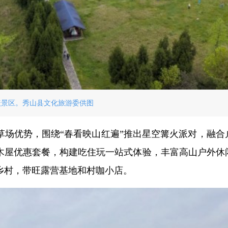
盖景区。秀山县文化旅游委供图
草场优势，围绕“春看映山红遍”推出星空篝火派对，融合
木屋优惠套餐，构建吃住玩一站式体验，丰富高山户外休
乡村，带旺露营基地和村咖小店。