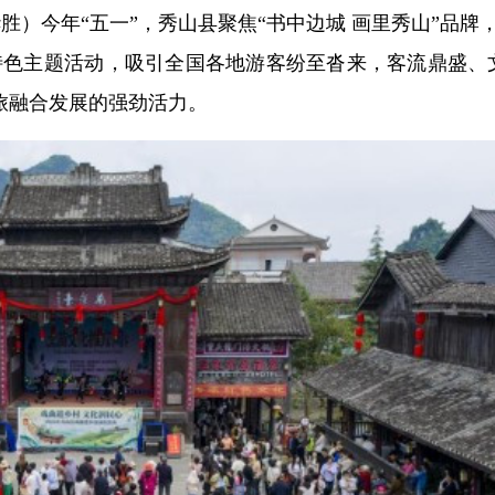
华胜）今年“五一”，秀山县聚焦“书中边城 画里秀山”品牌
特色主题活动，吸引全国各地游客纷至沓来，客流鼎盛、
旅融合发展的强劲活力。