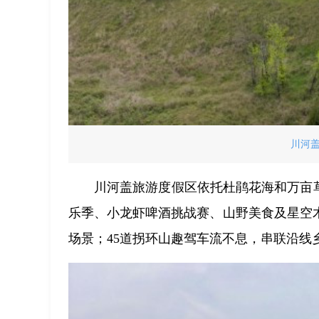
川河
川河盖旅游度假区依托杜鹃花海和万亩
乐季、小龙虾啤酒挑战赛、山野美食及星空
场景；45道拐环山趣驾车流不息，串联沿线