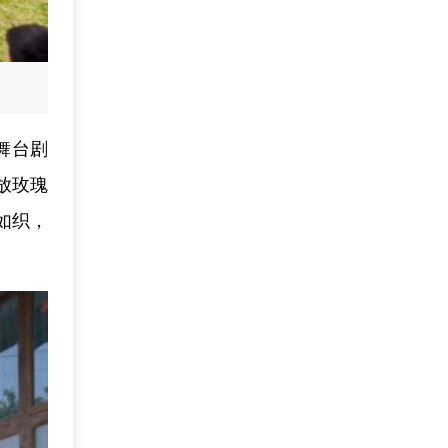
舞台剧
放玫瑰
如织，