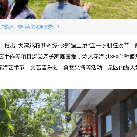
旅受热捧。秀山县文化旅游委供图
，推出“大湾鸡稻梦奇缘·乡野迪士尼”五一农耕狂欢节，
艺手作等项目深受亲子家庭喜爱；龙凤花海以380余种盛
花海艺术节、文艺音乐会、桑葚采摘等活动，景区内游人