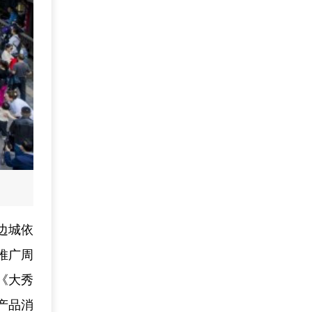
边城依
推广周
《大秀
产品消