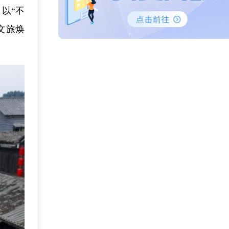
，以“不
文旅焕