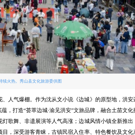
持续火热。秀山县文化旅游委供图
花、人气爆棚。作为沈从文小说《边城》的原型地，洪安
底蕴，打造“荟萃边城·渝见洪安”文旅品牌，融合土苗文化
、花灯歌舞、非遗展演等人气高涨；边城风情小镇全新推出
项目，深受游客青睐，古镇民宿入住率、特色餐饮及文化