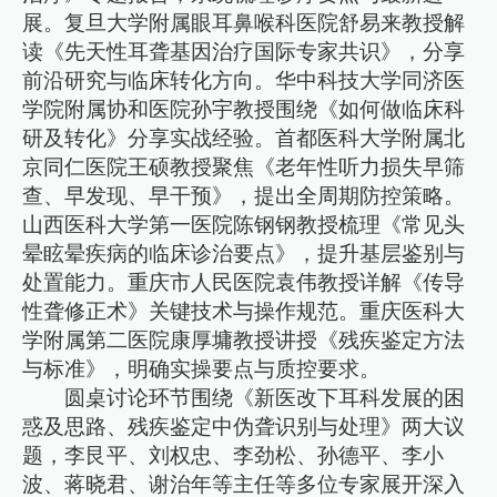
展。复旦大学附属眼耳鼻喉科医院舒易来教授解
读《先天性耳聋基因治疗国际专家共识》，分享
前沿研究与临床转化方向。华中科技大学同济医
学院附属协和医院孙宇教授围绕《如何做临床科
研及转化》分享实战经验。首都医科大学附属北
京同仁医院王硕教授聚焦《老年性听力损失早筛
查、早发现、早干预》，提出全周期防控策略。
山西医科大学第一医院陈钢钢教授梳理《常见头
晕眩晕疾病的临床诊治要点》，提升基层鉴别与
处置能力。重庆市人民医院袁伟教授详解《传导
性聋修正术》关键技术与操作规范。重庆医科大
学附属第二医院康厚墉教授讲授《残疾鉴定方法
与标准》，明确实操要点与质控要求。
圆桌讨论环节围绕《新医改下耳科发展的困
惑及思路、残疾鉴定中伪聋识别与处理》两大议
题，李艮平、刘权忠、李劲松、孙德平、李小
波、蒋晓君、谢治年等主任等多位专家展开深入