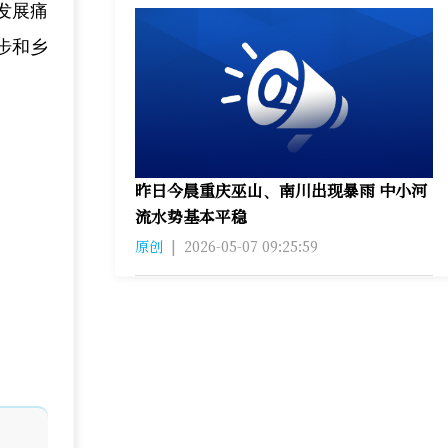
发展痛
步和乡
昨日今晨重庆巫山、南川出现暴雨 中小河
流水势基本平稳
原创
|
2026-05-07 09:25:59