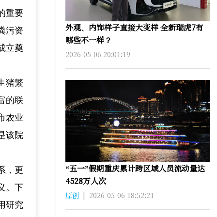
的重要
外观、内饰样子直接大变样 全新瑞虎7有
粪污资
哪些不一样？
成立奠
2026-05-06 20:01:19
生猪繁
富的联
市农业
是该院
“五一”假期重庆累计跨区域人员流动量达
系，更
4528万人次
义。下
原创
|
2026-05-06 18:52:21
用研究