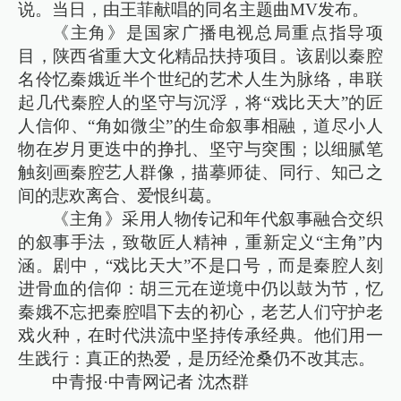
说。当日，由王菲献唱的同名主题曲MV发布。
《主角》是国家广播电视总局重点指导项
目，陕西省重大文化精品扶持项目。该剧以秦腔
名伶忆秦娥近半个世纪的艺术人生为脉络，串联
起几代秦腔人的坚守与沉浮，将“戏比天大”的匠
人信仰、“角如微尘”的生命叙事相融，道尽小人
物在岁月更迭中的挣扎、坚守与突围；以细腻笔
触刻画秦腔艺人群像，描摹师徒、同行、知己之
间的悲欢离合、爱恨纠葛。
《主角》采用人物传记和年代叙事融合交织
的叙事手法，致敬匠人精神，重新定义“主角”内
涵。剧中，“戏比天大”不是口号，而是秦腔人刻
进骨血的信仰：胡三元在逆境中仍以鼓为节，忆
秦娥不忘把秦腔唱下去的初心，老艺人们守护老
戏火种，在时代洪流中坚持传承经典。他们用一
生践行：真正的热爱，是历经沧桑仍不改其志。
中青报·中青网记者 沈杰群