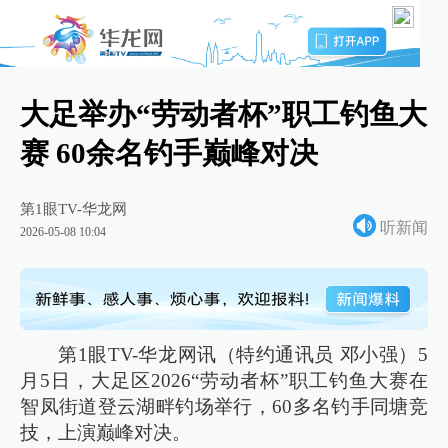
大足举办“劳动者杯”职工钓鱼大
赛 60余名钓手巅峰对决
第1眼TV-华龙网
听新闻
2026-05-08 10:04
第1眼TV-华龙网讯（特约通讯员 邓小强）5
月5日，大足区2026“劳动者杯”职工钓鱼大赛在
智凤街道登云湖畔钓场举行，60多名钓手同塘竞
技，上演巅峰对决。