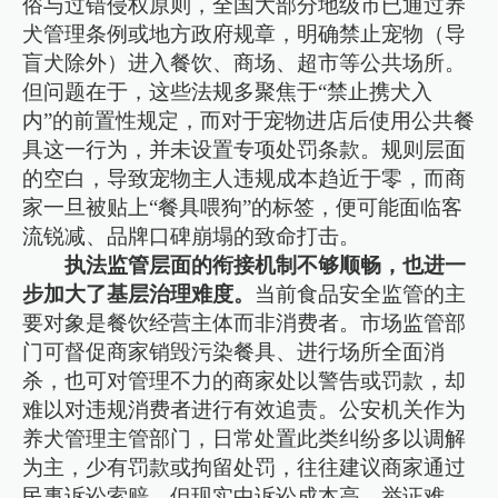
俗与过错侵权原则，全国大部分地级市已通过养
犬管理条例或地方政府规章，明确禁止宠物（导
盲犬除外）进入餐饮、商场、超市等公共场所。
但问题在于，这些法规多聚焦于“禁止携犬入
内”的前置性规定，而对于宠物进店后使用公共餐
具这一行为，并未设置专项处罚条款。规则层面
的空白，导致宠物主人违规成本趋近于零，而商
家一旦被贴上“餐具喂狗”的标签，便可能面临客
流锐减、品牌口碑崩塌的致命打击。
执法监管层面的衔接机制不够顺畅，也进一
步加大了基层治理难度。
当前食品安全监管的主
要对象是餐饮经营主体而非消费者。市场监管部
门可督促商家销毁污染餐具、进行场所全面消
杀，也可对管理不力的商家处以警告或罚款，却
难以对违规消费者进行有效追责。公安机关作为
养犬管理主管部门，日常处置此类纠纷多以调解
为主，少有罚款或拘留处罚，往往建议商家通过
民事诉讼索赔。但现实中诉讼成本高、举证难，