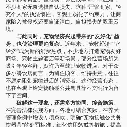
不少商家无奈选择自认损失。这种“严管商家、轻
究个人”的执法惯性，客观上弱化了约束力，让商
家陷入被侵权还要自证清白、自担损失的双重困
境。
与此同时，宠物经济兴起带来的“友好化”趋
势，也使治理更趋复杂。
近年来，“宠物经济”“它
经济”成为新的消费热点，不少地方打造宠物友好
商场、宠物主题酒店等新场景，部分经营场所为
吸引年轻客群，默许乃至鼓励宠物进店。对于众
多小餐饮店而言，为留住顾客、维持生意，往往
不愿劝阻带宠物进店的消费者。这种经营心态，
也在客观上给宠物触碰公共餐具等不文明行为留
下了空间。
破解这一现象，还需多方协同、综合施策。
在完善法律法规方面，各地可结合实际，在养犬
管理条例中增设专项条款，明确“宠物接触公共餐
饮器具”的处罚标准，细化信用惩戒等措施，提高