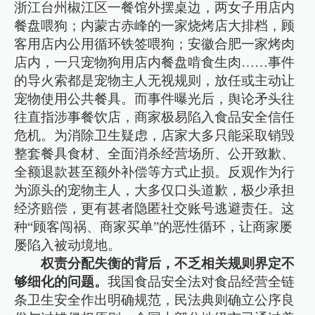
浙江台州椒江区一餐馆外摆桌边，两女子用店内
餐盘喂狗；内蒙古赤峰的一家烧烤店大排档，顾
客用店内公用循环铁签喂狗；安徽合肥一家烤肉
店内，一只宠物狗用店内餐盘啃食生肉……事件
的导火索都是宠物主人无视规则，放任或主动让
宠物使用公共餐具。而事件曝光后，舆论矛头往
往直指涉事餐饮店，商家极易陷入食品安全信任
危机。为消除卫生疑虑，店家大多只能采取销毁
整套餐具食材、全面消杀经营场所、公开致歉、
全额退款甚至额外补偿等方式止损。反观作为行
为源头的宠物主人，大多仅口头道歉，极少承担
经济赔偿，更有甚者隐匿社交账号逃避责任。这
种“顾客闯祸、商家买单”的恶性循环，让商家屡
屡陷入被动境地。
权责分配失衡的背后，不乏相关规则界定不
够细化的问题。
我国食品安全法对食品经营全链
条卫生安全作出明确规范，民法典则确立公序良