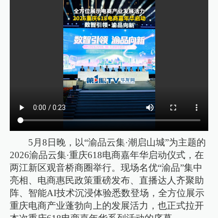
5月8日晚，以“渝品云集·潮启山城”为主题的
2026渝品云集·重庆618电商嘉年华启动仪式，在
两江新区观音桥商圈举行。现场名优“渝品”集中
亮相、电商惠民政策重磅发布、直播达人齐聚助
阵、智能AI技术沉浸体验悉数登场，全方位展示
重庆电商产业蓬勃向上的发展活力，也正式拉开