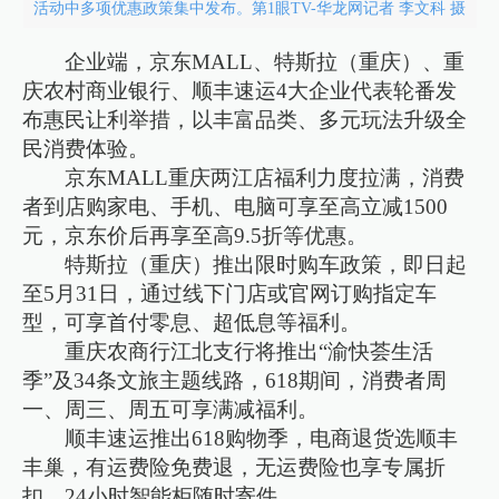
活动中多项优惠政策集中发布。第1眼TV-华龙网记者 李文科 摄
企业端，京东MALL、特斯拉（重庆）、重
庆农村商业银行、顺丰速运4大企业代表轮番发
布惠民让利举措，以丰富品类、多元玩法升级全
民消费体验。
京东MALL重庆两江店福利力度拉满，消费
者到店购家电、手机、电脑可享至高立减1500
元，京东价后再享至高9.5折等优惠。
特斯拉（重庆）推出限时购车政策，即日起
至5月31日，通过线下门店或官网订购指定车
型，可享首付零息、超低息等福利。
重庆农商行江北支行将推出“渝快荟生活
季”及34条文旅主题线路，618期间，消费者周
一、周三、周五可享满减福利。
顺丰速运推出618购物季，电商退货选顺丰
丰巢，有运费险免费退，无运费险也享专属折
扣，24小时智能柜随时寄件。