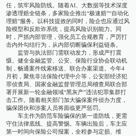
任，筑牢风险防线。随着AI、大数据等技术深度
渗透理赔全链条，多家险企推出“极速赔”“自动化
理赔”服务。以科技提效的同时，险企也应通过风
险模型和反欺诈系统，提高风险识别能力。同
时，严抓内部管理，强化员工合规教育，严厉打
击内外勾结行为，从内部切断骗保利益链条。
监管与执法部门需联动发力，形成严打震
慑。健全金融监管、公安、保险行业协会联动机
制，畅通案件线索移送、联合办案渠道。今年4
月初，聚焦非法保险代理中介等，公安部经济犯
罪侦查局、国家金融监督管理总局稽查局联合部
署开展新一轮金融领域“黑灰产”违法犯罪集群打
击工作。随着相关部门加大骗保案件侦办力度，
骗保团伙和涉案人员将面临更严惩罚。
车主作为防范车险骗保的第一道防线，更需
守住法律底线、提高警惕。车辆出险后，车主应
第一时间向保险公司报案，全程参与定损、维