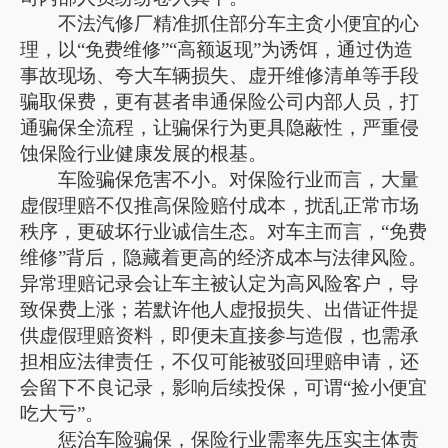
不法汽修厂精准抓住部分车主贪小便宜的心
理，以“免费维修”“高额返现”为诱饵，通过伪造
事故现场、夸大车辆损失、虚开维修清单等手段
骗取保费，更有甚者串通保险公司内部人员，打
通骗保全流程，让骗保行为更具隐蔽性，严重侵
蚀保险行业健康发展的根基。
车险骗保危害不小。对保险行业而言，大量
虚假理赔不仅推高保险赔付成本，扰乱正常市场
秩序，更破坏行业诚信生态。对车主而言，“免费
维修”背后，隐藏着更高的经济成本与法律风险。
异常理赔记录会让车主被认定为高风险客户，导
致保费上涨；若默许他人虚报损失、出借证件提
供虚假理赔资料，即便未直接参与造假，也需承
担相应法律责任，不仅可能被驳回理赔申请，还
会留下不良记录，影响后续投保，可谓“捡小便宜
吃大亏”。
惩治车险骗保，保险行业需率先压实主体责