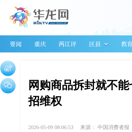
要闻
重庆
两江评
区县
教
网购商品拆封就不能
招维权
2026-05-09 08:06:53
来源：
中国消费者报