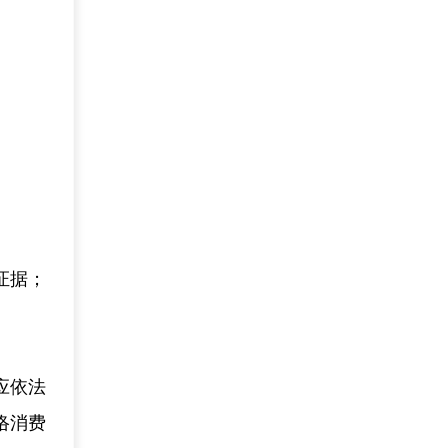
证据；
应依法
络消费