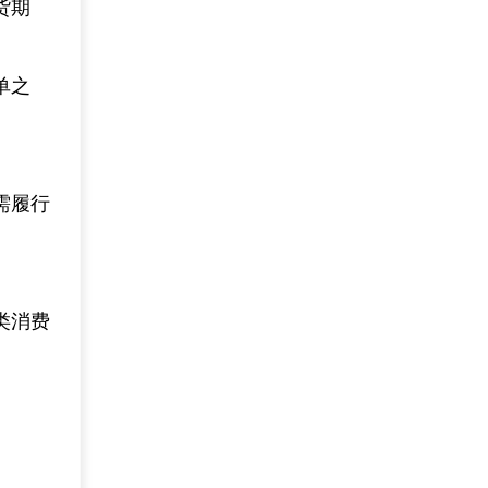
货期
单之
需履行
类消费