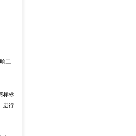
影响二
商标标
、进行