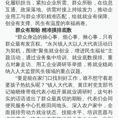
化履职担当，紧扣企业所需、群众所盼，在信息
互通、政策落地、供需对接上持续发力，推动企
业用工与群众求职精准匹配，绘就就业有保障、
创业有支撑、民生有温度的幸福画卷。
群众有期盼 精准摸排底数
“群众身边的操心事、烦心事、揪心事，只有
群众最有发言权。”永兴镇人大以人大代表活动日
为契机，围绕“聚焦就业创业，增进民生福祉”主
题活动，通过业务集中培训、就业底数摸排、重
点对象走访、用工企业调研等举措，将就业稳岗
纳入人大监督民生领域的重点议题。
“要是能在家门口找到好工作，谁不想守着老
婆孩子热炕头呢？”镇人大代表、黄庄村党支部书
记喻晓锋带领代表小组开展就业调研时，这句朴
实的话语道出了群众最真切的期盼。代表们会同
便民服务中心扎根田间地头、深入农户家中，全
面摸排劳动力就业状态、技能水平、培训意愿与