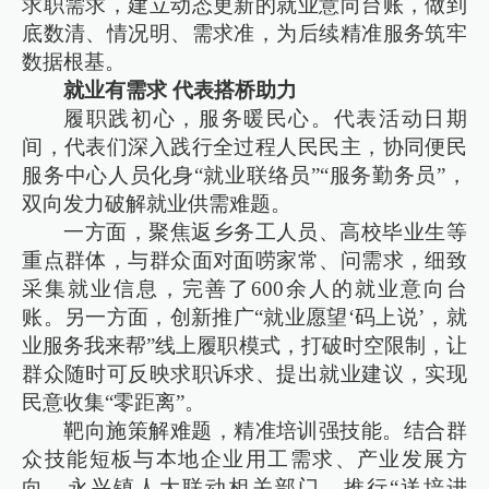
求职需求，建立动态更新的就业意向台账，做到
底数清、情况明、需求准，为后续精准服务筑牢
数据根基。
就业有需求 代表搭桥助力
履职践初心，服务暖民心。代表活动日期
间，代表们深入践行全过程人民民主，协同便民
服务中心人员化身“就业联络员”“服务勤务员”，
双向发力破解就业供需难题。
一方面，聚焦返乡务工人员、高校毕业生等
重点群体，与群众面对面唠家常、问需求，细致
采集就业信息，完善了600余人的就业意向台
账。另一方面，创新推广“就业愿望‘码上说’，就
业服务我来帮”线上履职模式，打破时空限制，让
群众随时可反映求职诉求、提出就业建议，实现
民意收集“零距离”。
靶向施策解难题，精准培训强技能。结合群
众技能短板与本地企业用工需求、产业发展方
向，永兴镇人大联动相关部门，推行“送培进