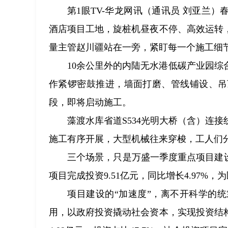
第1眼TV-华龙网讯（通讯员 刘亚兰
酒店项目工地，旋桩机昼夜不停、高效运转
量主管赵川疆站在一旁，紧盯每一个施工细
10余公里外的内陆无水港低碳产业园
作紧锣密鼓推进，墙面打磨、管线铺设、吊
段，即将启动施工。
藻渡水库省道S534光明大桥（含）连接
施工有序开展，大型机械往来穿梭，工人们
三个场景，只是万盛一季度重点项目建
项目完成投资9.51亿元，同比增长4.97%
项目建设的“加速度”，离不开科学的
用，以政府投资撬动社会资本，实现投资结