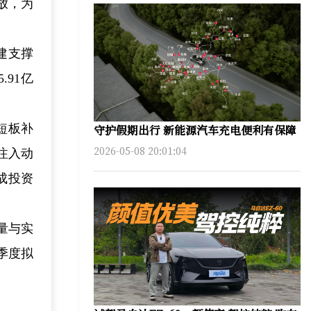
释放，为
建支撑
91亿
短板补
守护假期出行 新能源汽车充电便利有保障
2026-05-08 20:01:04
注入动
成投资
量与实
季度拟