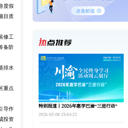
游度假
项目质
装修工
筹备阶
基排水
区重点
特别报道丨2026年惠学巴渝“三进行动”
引导作
2026-05-08 15:04:22
成投资