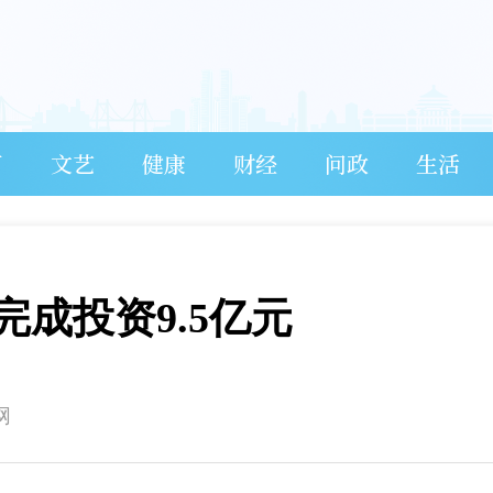
育
文艺
健康
财经
问政
生活
成投资9.5亿元
网