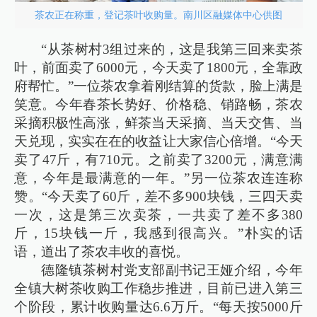
茶农正在称重，登记茶叶收购量。南川区融媒体中心供图
“从茶树村3组过来的，这是我第三回来卖茶
叶，前面卖了6000元，今天卖了1800元，全靠政
府帮忙。”一位茶农拿着刚结算的货款，脸上满是
笑意。今年春茶长势好、价格稳、销路畅，茶农
采摘积极性高涨，鲜茶当天采摘、当天交售、当
天兑现，实实在在的收益让大家信心倍增。“今天
卖了47斤，有710元。之前卖了3200元，满意满
意，今年是最满意的一年。”另一位茶农连连称
赞。“今天卖了60斤，差不多900块钱，三四天卖
一次，这是第三次卖茶，一共卖了差不多380
斤，15块钱一斤，我感到很高兴。”朴实的话
语，道出了茶农丰收的喜悦。
德隆镇茶树村党支部副书记王娅介绍，今年
全镇大树茶收购工作稳步推进，目前已进入第三
个阶段，累计收购量达6.6万斤。“每天按5000斤