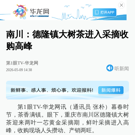
南川：德隆镇大树茶进入采摘收
购高峰
第1眼TV-华龙网
听新闻
2026-05-09 14:38
第1眼TV-华龙网讯（通讯员 张朴）暮春时
节，茶香满镇。眼下，重庆市南川区德隆镇大树
茶迎来两叶一芯黄金采摘期，鲜叶采摘进入高
峰，收购现场人头攒动、产销两旺。