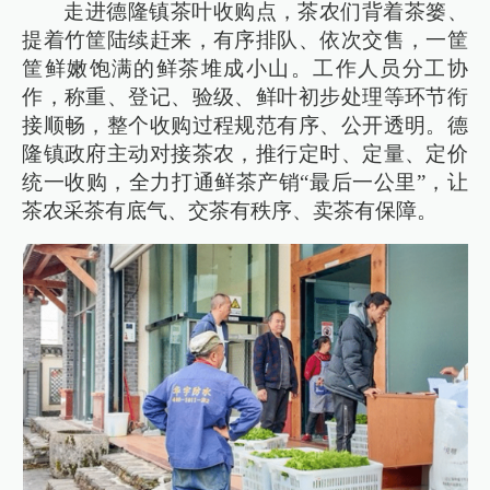
走进德隆镇茶叶收购点，茶农们背着茶篓、
提着竹筐陆续赶来，有序排队、依次交售，一筐
筐鲜嫩饱满的鲜茶堆成小山。工作人员分工协
作，称重、登记、验级、鲜叶初步处理等环节衔
接顺畅，整个收购过程规范有序、公开透明。德
隆镇政府主动对接茶农，推行定时、定量、定价
统一收购，全力打通鲜茶产销“最后一公里”，让
茶农采茶有底气、交茶有秩序、卖茶有保障。