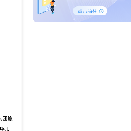
集团旗
坪坝