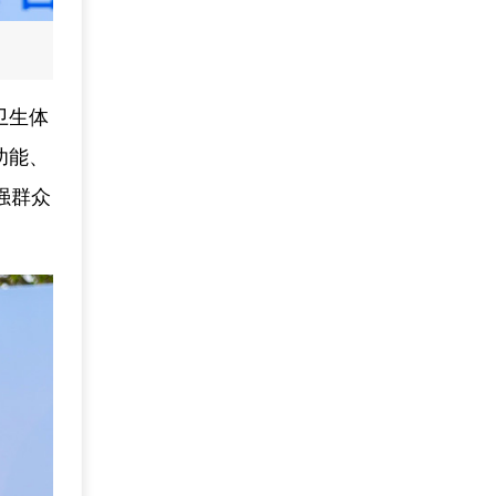
卫生体
功能、
强群众