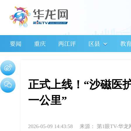
要闻
重庆
两江评
区县
教
正式上线！“沙磁医
一公里”
2026-05-09 14:43:58
来源：
第1眼TV-华龙