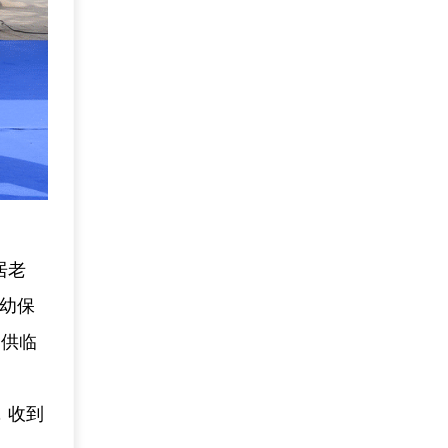
居老
妇幼保
提供临
，收到