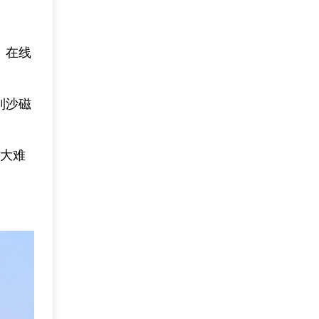
、在线
到沙磁
的大难