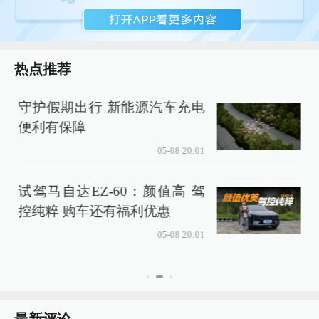
热点推荐
守护假期出行 新能源汽车充电
便利有保障
4
05-08 20:01
试驾马自达EZ-60：颜值高 驾
控纯粹 购车还有福利优惠
05-08 20:01
最新评论