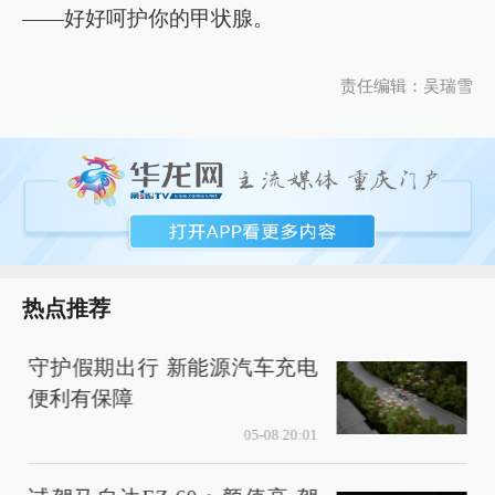
——好好呵护你的甲状腺。
责任编辑：吴瑞雪
热点推荐
守护假期出行 新能源汽车充电
便利有保障
4
05-08 20:01