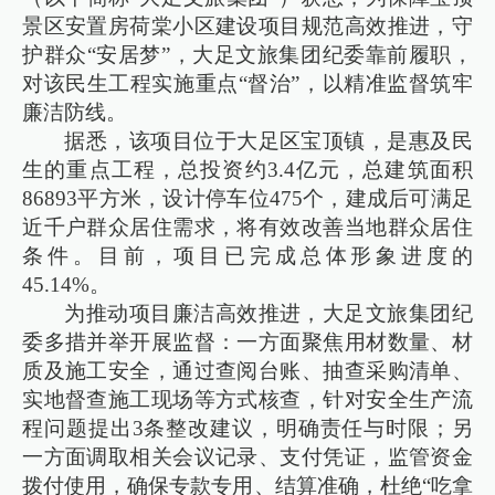
景区安置房荷棠小区建设项目规范高效推进，守
护群众“安居梦”，大足文旅集团纪委靠前履职，
对该民生工程实施重点“督治”，以精准监督筑牢
廉洁防线。
据悉，该项目位于大足区宝顶镇，是惠及民
生的重点工程，总投资约3.4亿元，总建筑面积
86893平方米，设计停车位475个，建成后可满足
近千户群众居住需求，将有效改善当地群众居住
条件。目前，项目已完成总体形象进度的
45.14%。
为推动项目廉洁高效推进，大足文旅集团纪
委多措并举开展监督：一方面聚焦用材数量、材
质及施工安全，通过查阅台账、抽查采购清单、
实地督查施工现场等方式核查，针对安全生产流
程问题提出3条整改建议，明确责任与时限；另
一方面调取相关会议记录、支付凭证，监管资金
拨付使用，确保专款专用、结算准确，杜绝“吃拿