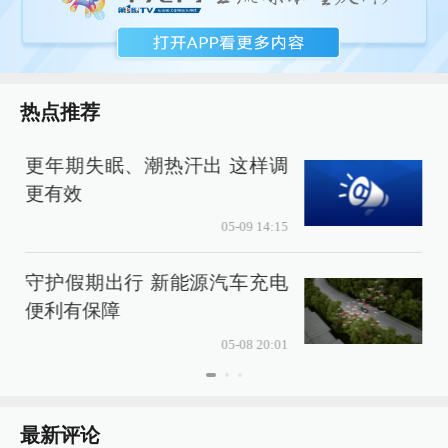
热点推荐
更年期失眠、潮热汗出 这样调
更有效
05-09 14:15
守护假期出行 新能源汽车充电
便利有保障
4
05-08 20:01
最新评论