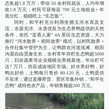
态鱼超1.8 万斤；带动 50 余村民就业，人均年增
收1.8 万元；村民可获每亩 700 元土地租金+ 年
底分红，稳稳吃上 “生态饭’”。
同时，和平村充分利用坐拥玉河水库及支
流，水源充沛、水质优良为生态养鸭提供的天然
条件，依托 “棠香人家” 4A 景区生态资源，大力
推行 “河水散养 + 稻间放养” 模式，以村民散养 +
合作社集中管护为主，让鸭群在河道浅滩、稻田
沟渠自由觅食生长，全村常年存栏生态鸭超5000
只，归农蔬果等企业规模化养殖基地，年出栏可
达7 万只，供应成渝地区市场。好水养好鸭，好
鸭出好价，土鸭每只售价 80-120 元，土鸭蛋供
不应求；通过直播带货、景区市集外销，“和平生
态鸭” 成特色农产品，年销售额超200 万元。