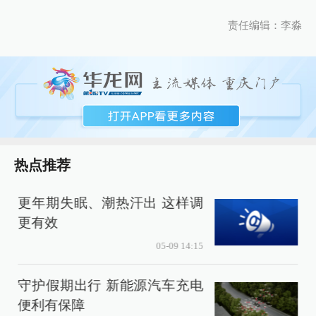
责任编辑：李淼
热点推荐
更年期失眠、潮热汗出 这样调
更有效
05-09 14:15
守护假期出行 新能源汽车充电
便利有保障
4