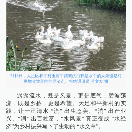
5月8日，大足区和平村玉河中嬉戏的白鸭是水中的风景也是村
民增收致富的的经济点。特约通讯员 蒋文友 摄
潺潺流水，既是风景，更是底气；碧波荡
漾，既是乡愁，更是希望。大足和平新村的实
践，让一汪清水 “流” 出生态美、“淌” 出产业
兴、“润” 出百姓富，“水风景” 真正变成 “水经
济”为乡村振兴写下了生动的 “水文章”。