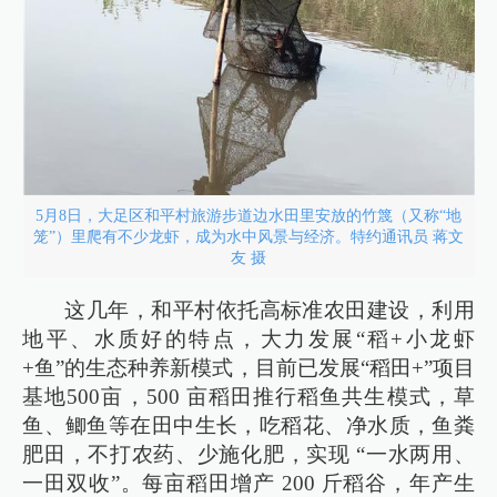
5月8日，大足区和平村旅游步道边水田里安放的竹篾（又称“地
笼”）里爬有不少龙虾，成为水中风景与经济。特约通讯员 蒋文
友 摄
这几年，和平村依托高标准农田建设，利用
地平、水质好的特点，大力发展“稻+小龙虾
+鱼”的生态种养新模式，目前已发展“稻田+”项目
基地500亩，500 亩稻田推行稻鱼共生模式，草
鱼、鲫鱼等在田中生长，吃稻花、净水质，鱼粪
肥田，不打农药、少施化肥，实现 “一水两用、
一田双收”。每亩稻田增产 200 斤稻谷，年产生