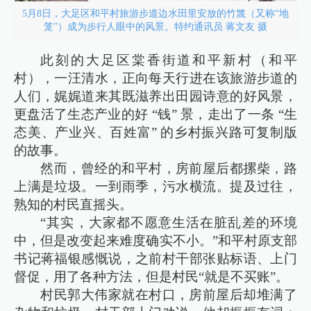
5月8日，大足区和平村旅游步道边水田里安放的竹篾（又称“地
笼”）成为步行人眼中的风景。特约通讯员 蒋文友 摄
此刻的大足区棠香街道和平新村（和平
村），一汪清水，正向每天行进在该旅游步道的
人们，娓娓道来其既滋养出田园诗意的好风景，
更盘活了生态产业的好 “钱” 景，走出了一条 “生
态美、产业兴、百姓富” 的乡村振兴路可复制版
的故事。
然而，曾经的和平村，房前屋后都摞柴，路
上满是垃圾。一到雨季，污水横流。提及过往，
熟知的村民直摇头。
“其实，大家都不愿意生活在脏乱差的环境
中，但是改变起来难度确实不小。”和平村原支部
书记蒋福银感慨说，之前村干部张贴标语、上门
督促，用了各种方法，但是村民“就是不买账”。
村民郭大伟家就在村口，房前屋后却堆满了