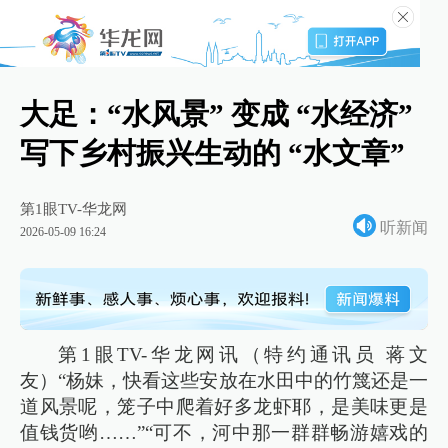
大足：“水风景” 变成 “水经济”
写下乡村振兴生动的 “水文章”
第1眼TV-华龙网
听新闻
2026-05-09 16:24
第1眼TV-华龙网讯（特约通讯员 蒋文
友）“杨妹，快看这些安放在水田中的竹篾还是一
道风景呢，笼子中爬着好多龙虾耶，是美味更是
值钱货哟……”“可不，河中那一群群畅游嬉戏的