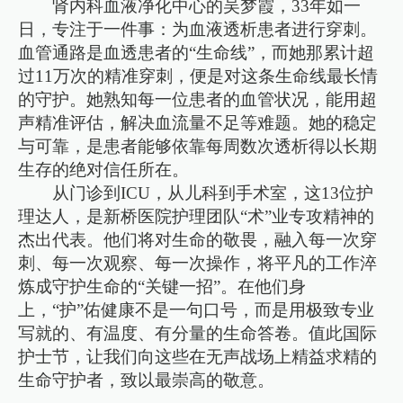
肾内科血液净化中心的吴梦霞，33年如一
日，专注于一件事：为血液透析患者进行穿刺。
血管通路是血透患者的“生命线”，而她那累计超
过11万次的精准穿刺，便是对这条生命线最长情
的守护。她熟知每一位患者的血管状况，能用超
声精准评估，解决血流量不足等难题。她的稳定
与可靠，是患者能够依靠每周数次透析得以长期
生存的绝对信任所在。
从门诊到ICU，从儿科到手术室，这13位护
理达人，是新桥医院护理团队“术”业专攻精神的
杰出代表。他们将对生命的敬畏，融入每一次穿
刺、每一次观察、每一次操作，将平凡的工作淬
炼成守护生命的“关键一招”。在他们身
上，“护”佑健康不是一句口号，而是用极致专业
写就的、有温度、有分量的生命答卷。值此国际
护士节，让我们向这些在无声战场上精益求精的
生命守护者，致以最崇高的敬意。