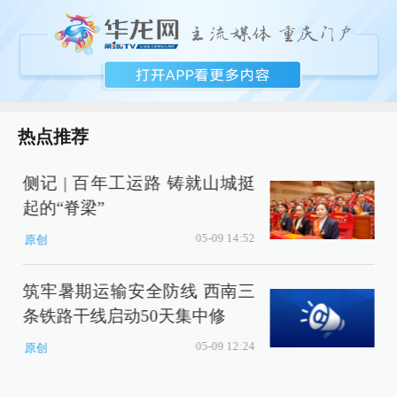
热点推荐
侧记 | 百年工运路 铸就山城挺
起的“脊梁”
四
05-09 14:52
原创
筑牢暑期运输安全防线 西南三
条铁路干线启动50天集中修
05-09 12:24
原创