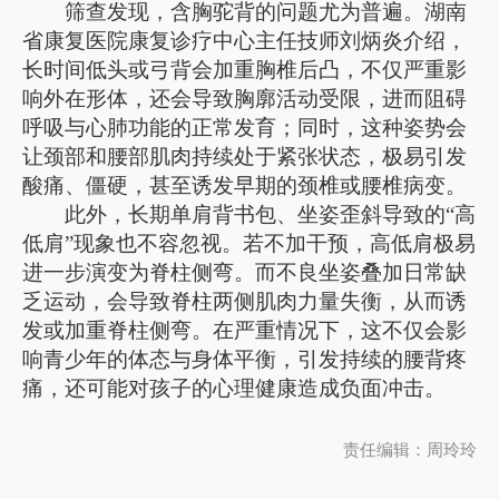
筛查发现，含胸驼背的问题尤为普遍。湖南
省康复医院康复诊疗中心主任技师刘炳炎介绍，
长时间低头或弓背会加重胸椎后凸，不仅严重影
响外在形体，还会导致胸廓活动受限，进而阻碍
呼吸与心肺功能的正常发育；同时，这种姿势会
让颈部和腰部肌肉持续处于紧张状态，极易引发
酸痛、僵硬，甚至诱发早期的颈椎或腰椎病变。
此外，长期单肩背书包、坐姿歪斜导致的“高
低肩”现象也不容忽视。若不加干预，高低肩极易
进一步演变为脊柱侧弯。而不良坐姿叠加日常缺
乏运动，会导致脊柱两侧肌肉力量失衡，从而诱
发或加重脊柱侧弯。在严重情况下，这不仅会影
响青少年的体态与身体平衡，引发持续的腰背疼
痛，还可能对孩子的心理健康造成负面冲击。
责任编辑：周玲玲