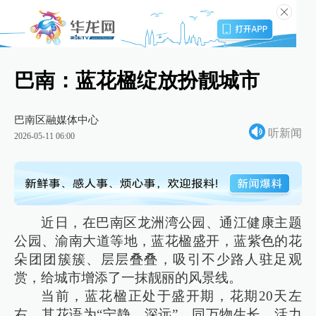
巴南：蓝花楹绽放扮靓城市
巴南区融媒体中心
听新闻
2026-05-11 06:00
近日，在巴南区龙洲湾公园、通江健康主题
公园、渝南大道等地，蓝花楹盛开，蓝紫色的花
朵团团簇簇、层层叠叠，吸引不少路人驻足观
赏，给城市增添了一抹靓丽的风景线。
当前，蓝花楹正处于盛开期，花期20天左
右，其花语为“宁静、深远”，同万物生长、活力