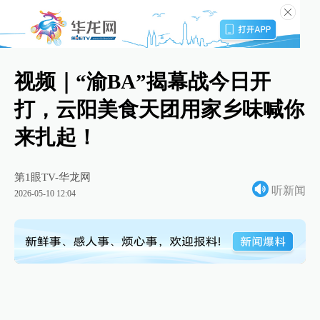
视频｜“渝BA”揭幕战今日开
打，云阳美食天团用家乡味喊你
来扎起！
第1眼TV-华龙网
听新闻
2026-05-10 12:04