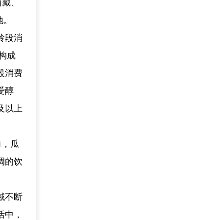
西藏、
地。
龄段消
同构成
段消费
爱醇
及以上
力，瓜
调的饮
域不断
活中，