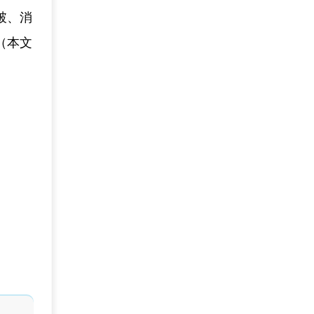
破、消
（本文