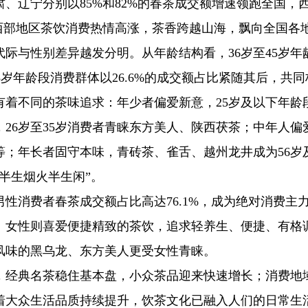
、辽宁分别以85%和82%的春茶成交额增速领跑全国，
西部地区茶饮消费热情高涨，茶香跨越山海，飘向全国各
际与性别差异越发分明。从年龄结构看，36岁至45岁年
35岁年龄段消费群体以26.6%的成交额占比紧随其后，共
有着不同的茶味追求：年少者偏爱新意，25岁及以下年龄
26岁至35岁消费者青睐东方美人、陕西茯茶；中年人偏
等；年长者固守本味，青砖茶、雀舌、越州龙井成为56岁
半生烟火半生闲”。
性消费者春茶成交额占比高达76.1%，成为绝对消费主
。女性则喜爱便捷精致的茶饮，追求轻养生、便捷、有格
风味的黑乌龙、东方美人更受女性青睐。
，经典名茶稳住基本盘，小众茶品迎来快速增长；消费地
着大众生活品质持续提升，饮茶文化已融入人们的日常生