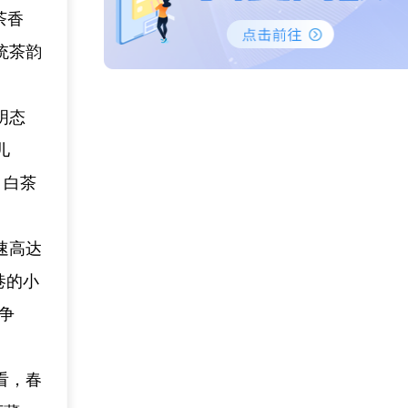
茶香
统茶韵
明态
儿
、白茶
速高达
巷的小
争
看，春