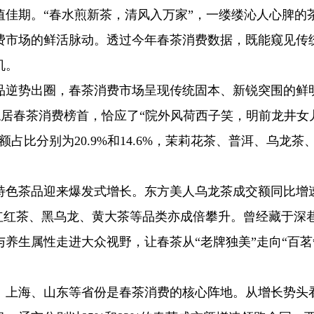
佳期。“春水煎新茶，清风入万家”，一缕缕沁人心脾的
费市场的鲜活脉动。透过今年春茶消费数据，既能窥见传
机。
品逆势出圈，春茶消费市场呈现传统固本、新锐突围的鲜
比稳居春茶消费榜首，恰应了“院外风荷西子笑，明前龙井女
占比分别为20.9%和14.6%，茉莉花茶、普洱、乌龙茶
特色茶品迎来爆发式增长。东方美人乌龙茶成交额同比增
宜红红茶、黑乌龙、黄大茶等品类亦成倍攀升。曾经藏于深
养生属性走进大众视野，让春茶从“老牌独美”走向“百茗
、上海、山东等省份是春茶消费的核心阵地。从增长势头