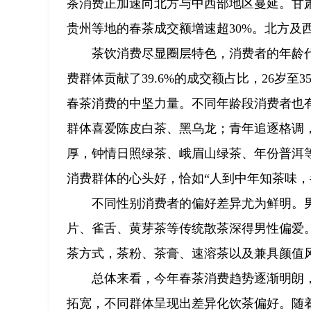
茶消费正加速向北方与中西部地区蔓延。甘肃
贵州等地的春茶成交额增速超30%。北方及
茶饮消费尽显圈层特色，消费者的年龄代
费群体贡献了39.6%的成交额占比，26岁至
春茶消费的中坚力量。不同年龄段消费者也
群体喜爱陈皮白茶、黑乌龙；青年追逐格调，
厚，钟情日照绿茶、峨眉山绿茶、年份普洱
消费群体的心头好，恰如“人到中年知茶味，
不同性别消费者的偏好差异尤为鲜明。男
片、雀舌、黄芽茶等传统散茶深得男性偏爱
茶方式，茶粉、茶膏、速溶茶以及兼具颜值
总体来看，今年春茶消费趋势逐渐明朗
拓宽，不同群体呈现出差异化饮茶偏好。随