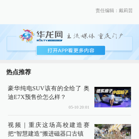
责任编辑：戴莉芸
热点推荐
豪华纯电SUV该有的全给了 奥
迪E7X预售价怎么样？
05-10 20:01
视频｜重庆这场高校建造赛
把“智慧建造”搬进磁器口古镇