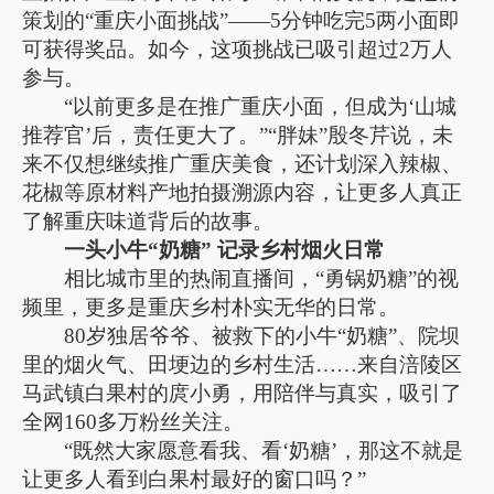
策划的“重庆小面挑战”——5分钟吃完5两小面即
可获得奖品。如今，这项挑战已吸引超过2万人
参与。
“以前更多是在推广重庆小面，但成为‘山城
推荐官’后，责任更大了。”“胖妹”殷冬芹说，未
来不仅想继续推广重庆美食，还计划深入辣椒、
花椒等原材料产地拍摄溯源内容，让更多人真正
了解重庆味道背后的故事。
一头小牛“奶糖” 记录乡村烟火日常
相比城市里的热闹直播间，“勇锅奶糖”的视
频里，更多是重庆乡村朴实无华的日常。
80岁独居爷爷、被救下的小牛“奶糖”、院坝
里的烟火气、田埂边的乡村生活……来自涪陵区
马武镇白果村的庹小勇，用陪伴与真实，吸引了
全网160多万粉丝关注。
“既然大家愿意看我、看‘奶糖’，那这不就是
让更多人看到白果村最好的窗口吗？”