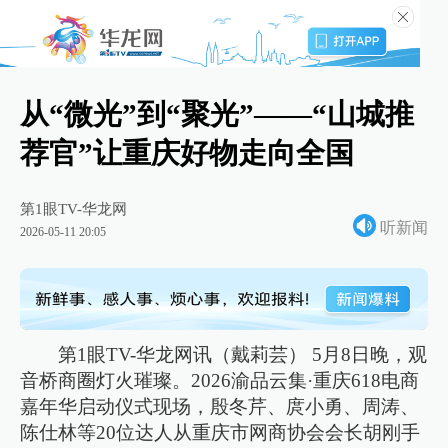
从“微光”到“聚光”——“山城推
荐官”让重庆好物走向全国
第1眼TV-华龙网
听新闻
2026-05-11 20:05
第1眼TV-华龙网讯（戴莉芸） 5月8日晚，观
音桥商圈灯火璀璨。2026渝品云集·重庆618电商
嘉年华启动仪式现场，殷冬芹、庹小勇、周涛、
陈仕林等20位达人从重庆市网商协会会长胡刚手