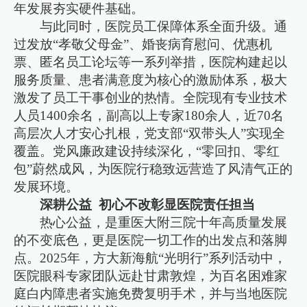
年发展夯实硬件基础。
与此同时，医院员工保障体系全面升级。通
过发放“孝敬父母金”、婚丧病育慰问、优惠机
票、匿名员工论坛等一系列举措，医院构建起以
服务质量、患者满意度为核心的激励体系，极大
激发了员工干事创业的热情。全院现有专业技术
人员1400余名，副高以上专家180余人，近70名
高层次人才安心扎根，党支部“双带头人”实现全
覆盖。党风廉政建设持续深化，“零回扣、零红
包”蔚然成风，为医院行稳致远营造了风清气正的
发展环境。
深耕公益 初心不改彰显医院责任担当
热心公益，是重医大附三院十年高质量发展
的不变底色，更是医院一切工作的出发点和落脚
点。2025年，方大新海航“光明行”系列活动中，
医院眼科专家团队远赴甘肃敦煌，为百名困难家
庭白内障患者实施免费复明手术，并与当地医院