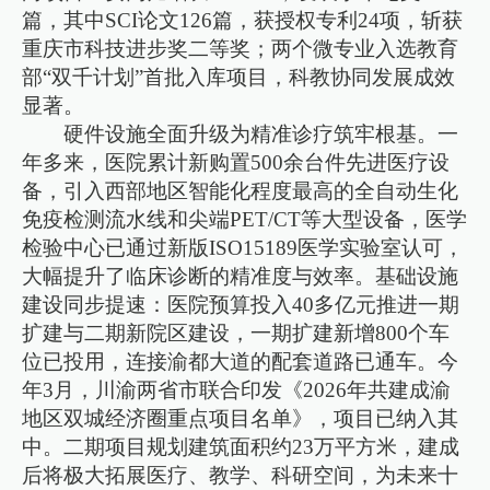
篇，其中SCI论文126篇，获授权专利24项，斩获
重庆市科技进步奖二等奖；两个微专业入选教育
部“双千计划”首批入库项目，科教协同发展成效
显著。
硬件设施全面升级为精准诊疗筑牢根基。一
年多来，医院累计新购置500余台件先进医疗设
备，引入西部地区智能化程度最高的全自动生化
免疫检测流水线和尖端PET/CT等大型设备，医学
检验中心已通过新版ISO15189医学实验室认可，
大幅提升了临床诊断的精准度与效率。基础设施
建设同步提速：医院预算投入40多亿元推进一期
扩建与二期新院区建设，一期扩建新增800个车
位已投用，连接渝都大道的配套道路已通车。今
年3月，川渝两省市联合印发《2026年共建成渝
地区双城经济圈重点项目名单》，项目已纳入其
中。二期项目规划建筑面积约23万平方米，建成
后将极大拓展医疗、教学、科研空间，为未来十