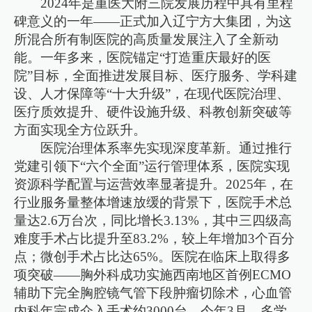
2024年是重医大附三院发展历程中具有里程
碑意义的一年——正式加入辽宁方大集团，为这
所混合所有制医院的高质量发展注入了全新动
能。一年多来，医院锚定“打造重庆最好的医
院”目标，全面推进发展目标、医疗服务、学科建
设、人才保障等“十大升级”，在现代医院治理、
医疗质效提升、硬件设施升级、科教创新突破等
方面实现全方位跃升。
医院治理体系率先实现深度革新。通过推行
党建引领下“六个全面”运行管理体系，医院实现
资源科学配置与运营效率显著提升。2025年，在
行业服务量整体增速放缓的背景下，医院手术总
量达2.6万台次，同比增长3.13%，其中三四级高
难度手术占比提升至83.2%，较上年增加3个百分
点；微创手术占比达65%。医院在临床上取得多
项突破——胸外科成功实施西南地区首例ECMO
辅助下完全胸腔镜气管下段肿瘤切除术，心血管
内科年完成介入手术约3000台，今年3月，多学