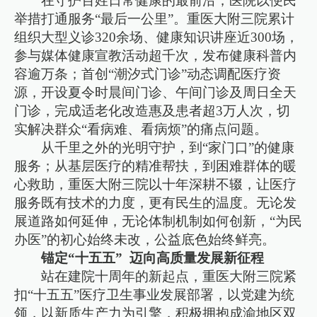
在守护百姓日常健康的最前沿，医院以便民
举措打通服务“最后一公里”。重医大附三院累计
组织大型义诊320余场、健康知识讲座近300场，
参与媒体健康宣教活动超千次，发布健康科普内
容逾万条；首创“潮汐式门诊”动态调配医疗资
源，开设夏令时晨间门诊、午间门诊及周日全天
门诊，完成适老化改造惠及患者超3万人次，切
实解决群众“看病难、看病烦”的痛点问题。
从千里之外的光明守护，到“家门口”的健康
服务；从基层医疗的精准帮扶，到困难群体的暖
心救助，重医大附三院以十年深耕不辍，让医疗
服务既有技术的力度，更有民生的温度。无论发
展道路如何延伸，无论体制机制如何创新，“为民
办医”的初心始终未改，公益底色始终鲜亮。
锚定“十五五” 迈向高质量发展新征程
站在建院十周年的新起点，重医大附三院紧
扣“十五五”医疗卫生事业发展部署，以党建为统
领，以新质生产力为引擎，积极拥抱成渝地区双