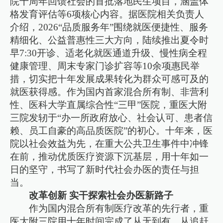
院十周年回馈社会的首批落地民生项目，涵盖体
格发育评估等6项核心内容。据医院相关负责人
介绍，2026“品质服务年”围绕就医便捷性、服务
精细化、公益普惠性三大方向，陆续推出夏令时
早7:30开诊、适老化就医通道升级、慢性病全程
健康管理、周末专家门诊扩容等10余项惠民举
措，切实把十年发展成果转化为群众可感可及的
就医获得感。作为国内首家混合所有制、非营利
性、医科大学直属综合性“三甲”医院，重医大附
三院发轫于“办一所政府放心、社会认可、患者信
赖、员工自豪的高品质医院”的初心。十年来，医
院以社会效益为先，在重大公共卫生事件中冲锋
在前，推动优质医疗资源下沉基层，用十年如一
日的坚守，书写了新时代社会办医的责任与担
当。
改革创新 实干探索社会办医新路子
作为国内混合所有制医疗改革的先行者，重
医大附三院用十年时间完成了从无到有、从追赶