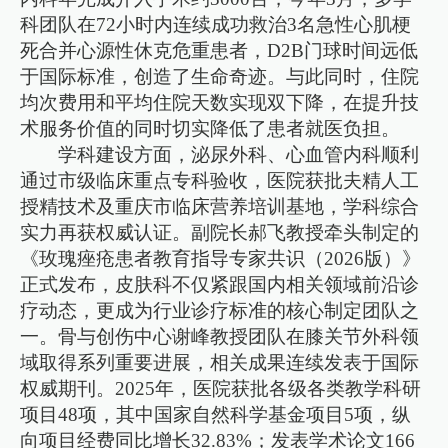
科团队在72小时内连续成功救治3名急性心肌梗
死合并心源性休克危重患者，D2B门球时间远低
于国际标准，创造了生命奇迹。与此同时，住院
均次费用和平均住院天数实现双下降，在提升技
术服务价值的同时切实降低了患者就医负担。
学科建设方面，泌尿外科、心血管内科顺利
通过市级临床重点专科验收，医院获批夫精人工
授精技术及重庆市临床营养培训基地，学科综合
实力再获权威认证。副院长郝飞教授牵头制定的
《玫瑰痤疮患者教育指导专家共识（2026版）》
正式发布，皮肤科不仅紧跟国内相关领域前沿诊
疗动态，更成为行业诊疗标准的核心制定团队之
一。骨与创伤中心谢峰教授团队在膝关节外科领
域取得系列重要进展，相关成果连续发表于国际
权威期刊。2025年，医院获批各级各类教学科研
项目48项，其中国家自然科学基金项目5项，纵
向项目经费同比增长32.83%；发表学术论文166