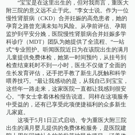
“宝宝是在这里出生的，但对我而言，重医大
附三院的意义远不止于此。”李女士说。作为一位
慢性肾脏病（CKD）合并妊娠的高危患者，她的
孕育之路曾充满未知与风险。从孕前评估、孕期
监护到平安分娩，医院慢性肾脏病合并妊娠多学
科诊疗（MDT）团队为她提供了全流程、“一站
式”专业照护。听闻医院近日为在该院出生的满月
儿童提供免费体检，她第一时间预约，从挂号到
检查结束耗时不到一小时，医生不仅做了全面的
生长发育评估，还手把手教了新生儿抚触和科学
喂养技巧。“最让我感动的是，从我自己到宝宝，
这些年一路走来，这家医院一直都让我感到很安
心。”李女士拿着体检报告说道。同样在这项服务
中受益的，还有已享受此项便捷福利的众多新生
儿家庭。
这项于5月1日正式启动、专为重医大附三院
出生的满月婴儿提供的免费体检服务，是医院建