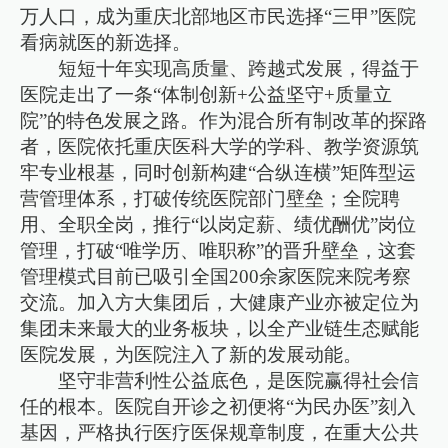
万人口，成为重庆北部地区市民选择“三甲”医院
看病就医的新选择。
短短十年实现高质量、跨越式发展，得益于
医院走出了一条“体制创新+公益坚守+质量立
院”的特色发展之路。作为混合所有制改革的探路
者，医院依托重庆医科大学的学科、教学资源筑
牢专业根基，同时创新构建“合纵连横”矩阵型运
营管理体系，打破传统医院部门壁垒；全院聘
用、全职全岗，推行“以岗定薪、绩优酬优”岗位
管理，打破“唯学历、唯职称”的晋升壁垒，这套
管理模式目前已吸引全国200余家医院来院考察
交流。加入方大集团后，大健康产业亦被定位为
集团未来最大的业务板块，以全产业链生态赋能
医院发展，为医院注入了新的发展动能。
坚守非营利性公益底色，是医院赢得社会信
任的根本。医院自开诊之初便将“为民办医”刻入
基因，严格执行医疗医保规章制度，在重大公共