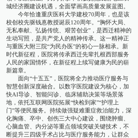
城经济圈建设机遇，全面擘画高质量发展蓝图。
今年恰逢重庆医科大学建校70周年，也是该
校创校先驱钱惪教授诞辰120周年。“胸怀大局、
无私奉献、弘扬传统、艰苦创业”，是西迁精神的
生动写照，是共产党人的精神传承。这一精神正
与重医大附三院“为民办医”的初心一脉相承。新
时代新征程，医院将传承西迁先辈扎根西部服务
人民的家国情怀，在新征程上续写健康为民的崭
新篇章。
面向“十五五”，医院将全力推动医疗服务与
智慧创新深度融合。以数字医院建设为核心，加
快AI导诊、智能问诊、临床辅助决策等场景落
地，依托互联网医院拓展“快检到家”“护理上
门”等便民服务。持续做强疑难重症救治能力，深
化胸痛、卒中、创伤三大中心建设，围绕肿瘤、
心脑血管、内分泌等重点领域突破关键技术，不
断提升三四级手术占比与医疗服务能力，让群众