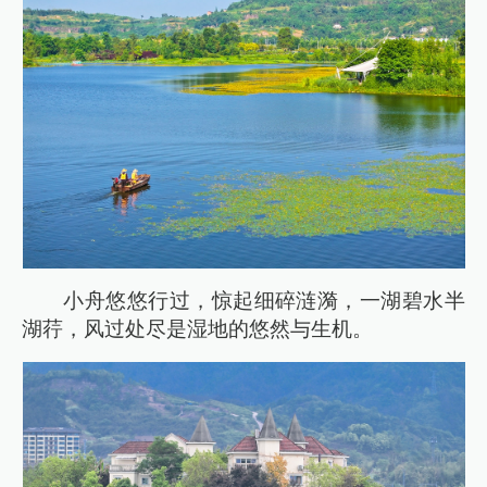
小舟悠悠行过，惊起细碎涟漪，一湖碧水半
湖荇，风过处尽是湿地的悠然与生机。