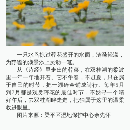
一只水鸟掠过荇花盛开的水面，涟漪轻漾，
为静谧的湖景添上灵动一笔。
从《诗经》里走出的荇菜，在双桂湖的柔波
里一年一年地开着。它不争春，不赶夏，只在属
于自己的时节，把一湖碎金铺成诗行。每年5月
到7月都是观赏荇花的最佳时节，不妨寻一个晴
好午后，去双桂湖畔走走，把独属于这里的温柔
收进眼里。
图片来源：梁平区湿地保护中心余先怀