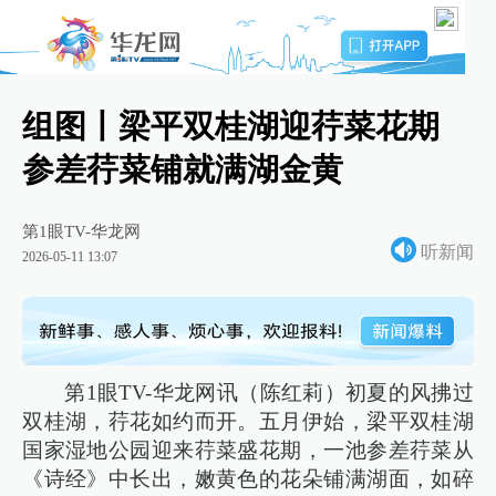
组图丨梁平双桂湖迎荇菜花期
参差荇菜铺就满湖金黄
第1眼TV-华龙网
听新闻
2026-05-11 13:07
第1眼TV-华龙网讯（陈红莉）初夏的风拂过
双桂湖，荇花如约而开。五月伊始，梁平双桂湖
国家湿地公园迎来荇菜盛花期，一池参差荇菜从
《诗经》中长出，嫩黄色的花朵铺满湖面，如碎