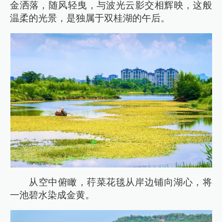
金洒落，随风轻曳，与波光云影交相辉映，这般
温柔的光景，是独属于双桂湖的午后。
从空中俯瞰，荇菜花毯从岸边铺向湖心，将
一池碧水染成金黄。