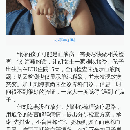
小宇半岁时
“你的孩子可能是血液病，需要尽快做相关检
查。”刘海燕的话，让胡女士一家难以接受。孩子
出生后在ICU住院15天，全面检查未提示血液问
题；基因检测也仅显示单纯腭裂，并未发现致病
突变。加上刘海燕尚未坐诊专科门诊，信息一时
间得不到很好的验证，一家人一度觉得“遇到了骗
子”。
但刘海燕没有放弃。她耐心梳理诊疗思路，
用通俗的语言解释病情，提出分步检查方案，承
诺“先排查，不盲目操作”。她预判孩子面色苍白
反复、需要定期输血等情况，在接下来的日子里