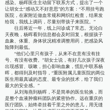
感染。杨晖医生主动留下联系方式，提出了一个
让胡女士“感动又不好意思”的方案：“不用挂号跑
医院，在家附近做血常规和网织红检查，结果发
给我，我线上调药，尽量别带孩子来医院。”
往后将近一年，线上问诊成了常态。无论白
天夜晚，杨晖看到信息都会及时回复，根据孩子
血象、体重、身体状况精准调整用药，把感染风
险降到最低。
“他们心里只有孩子，从来不在意有没有挂
号、有没有收费。”胡女士说，有好几次孩子深夜
出现感冒、咳嗽，担心影响血象，慌乱中联系杨
晖，都得到及时指导，“重医附属儿童医院的两位
医生用最真诚的态度、最专业的技术，给了我们
最大的安全感。”
从刘海燕到杨晖，不是简单的医生轮换，而
是整个血液肿瘤科团队的紧密协作。远在重庆的
医疗团队，始终牵挂着千里之外的患儿，用无缝