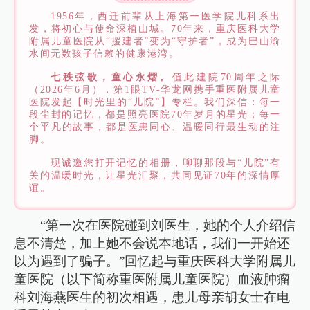
1956年，西迁前辈从上海第一医学院儿科系出
发，将初心与使命深植山城。70年来，重庆医科大学
附属儿童医院从“援建者”变为“守护者”，成为巴山渝
水间无数孩子信赖的健康港湾。
七秩弦歌，童心永熠。
值此建院70周年之际
（2026年6月），第1眼TV-华龙网携手重医附属儿童
医院发起【时光里的“儿院”】专栏。我们深信：每一
段尘封的记忆，都是照亮医院70年岁月的星光；每一
个平凡的故事，都是医患同心、温暖同行最生动的注
脚。
现诚邀您打开记忆的相册，聊聊那段与“儿院”有
关的温暖时光，让星光汇聚，共同见证70年的深情厚
谊。
“第一次在医院碰到刘医生，她的个人介绍信
息不清楚，加上她不会说本地话，我们一开始还
以为遇到了骗子。”回忆起与重庆医科大学附属儿
童医院（以下简称重医附属儿童医院）血液肿瘤
科刘海燕医生的初次相遇，患儿母亲胡女士在电