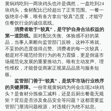
黄焖鸡吃到一两块鸡头也许是偶然，一盘吃到24
块鸡头，食材配比已经超出了正常范围。一餐一
饭绝非小事，唯有各方拿出“较真”态度，才能守
住餐饮行业的诚信底线。
消费者敢于“较真”，是守护自身合法权益的
第一道防线。
面对配比失衡、体验感不好的菜
品，当事人果断向监管部门反映，这种不将就、
不妥协的态度值得点赞。消费者的每一次较真，
都是对不规范经营行为的有力震慑，更是倒逼市
场规范化发展的重要推动力。唯有主动发声、理
性维权，才能督促商家正视菜品品质与服务短
板。
监管部门善于“较真”，是筑牢市场行业秩序
的关键屏障。
一份常规黄焖鸡为何会出现24块鸡
头？是食材分拣偷工减料，还是后厨出餐毫无规
矩？背后是否涉及食品安全等问题？这都需要监
管部门厘清问题根源，对违规行为绝不姑息。