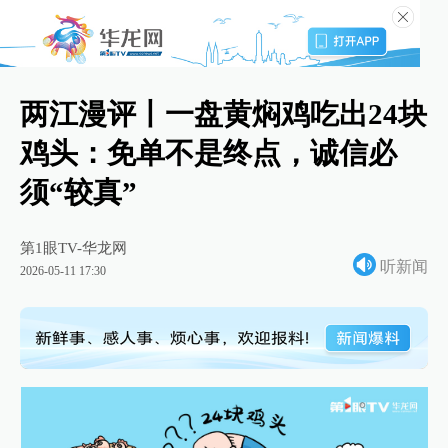
两江漫评丨一盘黄焖鸡吃出24块
鸡头：免单不是终点，诚信必
须“较真”
第1眼TV-华龙网
听新闻
2026-05-11 17:30