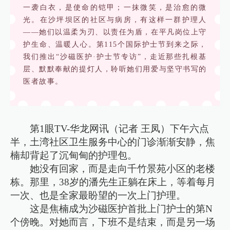
一袭白衣，是使命的铠甲；一抹微笑，是治愈的微
光。在沙坪坝区的社区与病房，有这样一群护理人
——她们以温柔为刃、以责任为盾，在平凡岗位上守
护生命、温暖人心。第115个国际护士节到来之际，
我们推出“沙磁医护·护士节专访”，走近那些扎根基
层、默默奉献的提灯人，聆听她们用爱与坚守书写的
医者故事。
第1眼TV-华龙网讯（记者 王凤）下午六点
半，土湾社区卫生服务中心的门诊渐渐安静，焦
楠却背起了沉甸甸的护理包。
她没有回家，而是走向千竹景苑小区的老楼
栋。那里，38岁的潘先生正躺在床上，等着每月
一次、也是全家最盼望的一次上门护理。
这是焦楠成为沙磁医护首批上门护士的第N
个傍晚。对她而言，下班不是结束，而是另一场