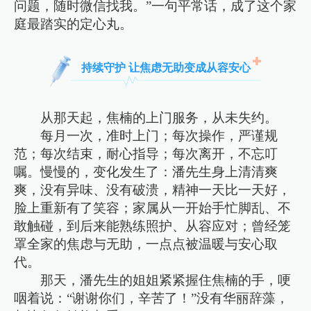
问题，随时微信找我。”一句平常话，成了这个家
庭最踏实的定心丸。
持续守护 让焦虑无助变成从容安心
从那天起，焦楠的上门服务，从未失约。
每月一次，准时上门；每次操作，严谨规
范；每次结束，耐心指导；每次离开，不忘叮
嘱。慢慢的，变化发生了：潘先生身上清清爽
爽，没有异味、没有破溃，精神一天比一天好，
脸上重新有了笑容；家属从一开始手忙脚乱、不
敢触碰，到后来能熟练照护、从容应对；曾经笼
罩全家的焦虑与无助，一点点被温暖与安心取
代。
那天，潘先生的姐姐紧紧握住焦楠的手，哽
咽着说：“谢谢你们，辛苦了！”没有华丽辞藻，