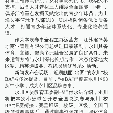
赛事全程保驾护航，从赛事规则优化、现场技术
支撑、后备人才选拔三大维度全面赋能。同时，
俱乐部将重点发掘天赋突出的青少年球员，为上
海久事篮球俱乐部U13、U14梯队储备优质后备
人才，打通青少年篮球系统化、专业化培养通
道。
作为本次赛事全程主办运营方，江苏灌篮英
才商业管理有限公司总经理田霖谈到，永川具备
体育、文旅、健康多元融合发展的良好条件。未
来运营方将与永川深化长期合作，常态化落地大
区赛、精英选拔赛、教练员研修等系列活动。
新闻发布会现场，近期靓丽“出圈”的永川“校
BA”被多次提及。目前，“校BA”已覆盖永川区98
所中小学，成为永川区品牌赛事。
永川区委教育工委副书记付永洪介绍，永川
将把本次小篮球公开赛全国总决赛与永川“校
BA”深度衔接，完善班级、校级、区级、全国四
级篮球赛事体系，通过赛事资源加持，强化体育