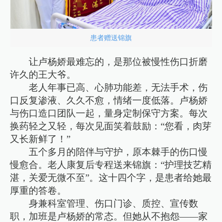
患者赠送锦旗
让卢杨娇最难忘的，是那位被慢性伤口折磨
许久的王大爷。
老人年事已高、心肺功能差，无法手术，伤
口反复渗液、久久不愈，情绪一度低落。卢杨娇
与伤口造口团队一起，量身定制保守方案。每次
换药轻之又轻，每次见面笑着鼓励：“您看，肉芽
又长新鲜了！”
五个多月的陪伴与守护，原本棘手的伤口慢
慢愈合。老人康复后专程送来锦旗：“护理技艺精
湛，关爱无微不至”。这十四个字，是患者给她最
厚重的答卷。
身兼科室管理、伤口门诊、质控、宣传数
职，加班是卢杨娇的常态。但她从不抱怨——家