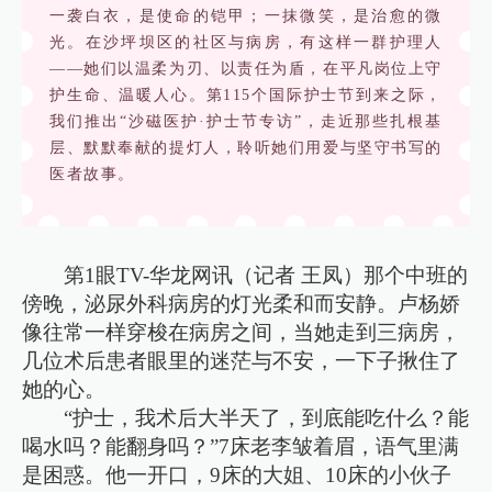
一袭白衣，是使命的铠甲；一抹微笑，是治愈的微
光。在沙坪坝区的社区与病房，有这样一群护理人
——她们以温柔为刃、以责任为盾，在平凡岗位上守
护生命、温暖人心。第115个国际护士节到来之际，
我们推出“沙磁医护·护士节专访”，走近那些扎根基
层、默默奉献的提灯人，聆听她们用爱与坚守书写的
医者故事。
第1眼TV-华龙网讯（记者 王凤）那个中班的
傍晚，泌尿外科病房的灯光柔和而安静。卢杨娇
像往常一样穿梭在病房之间，当她走到三病房，
几位术后患者眼里的迷茫与不安，一下子揪住了
她的心。
“护士，我术后大半天了，到底能吃什么？能
喝水吗？能翻身吗？”7床老李皱着眉，语气里满
是困惑。他一开口，9床的大姐、10床的小伙子