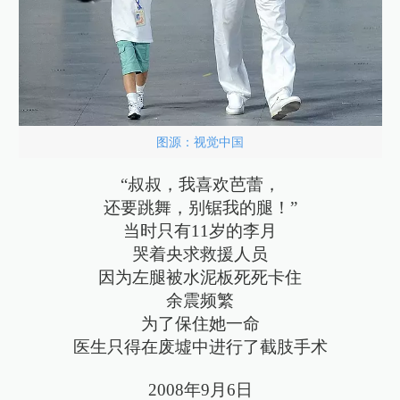
图源：视觉中国
“叔叔，我喜欢芭蕾，
还要跳舞，别锯我的腿！”
当时只有11岁的李月
哭着央求救援人员
因为左腿被水泥板死死卡住
余震频繁
为了保住她一命
医生只得在废墟中进行了截肢手术
2008年9月6日