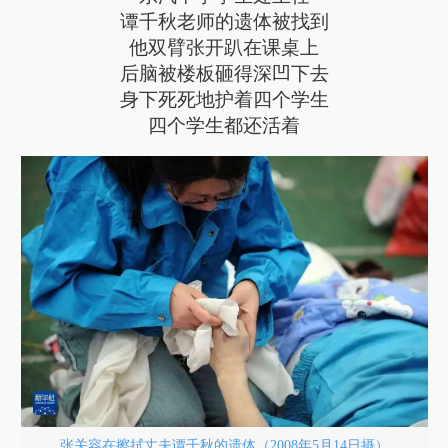
谭千秋老师的遗体被找到
他双臂张开趴在课桌上
后脑被楼板砸得深凹下去
身下死死地护着四个学生
四个学生都还活着
张关容在擦拭丈夫谭千秋的遗体（2008年5月14日摄）