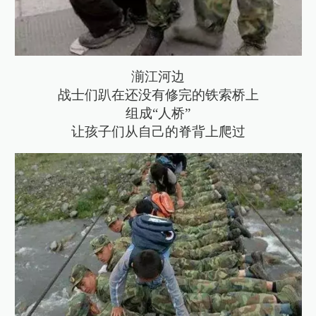
湔江河边
战士们趴在还没有修完的铁索桥上
组成“人桥”
让孩子们从自己的脊背上爬过