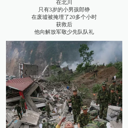
在北川
只有3岁的小男孩郎铮
在废墟被掩埋了20多个小时
获救后
他向解放军敬少先队队礼