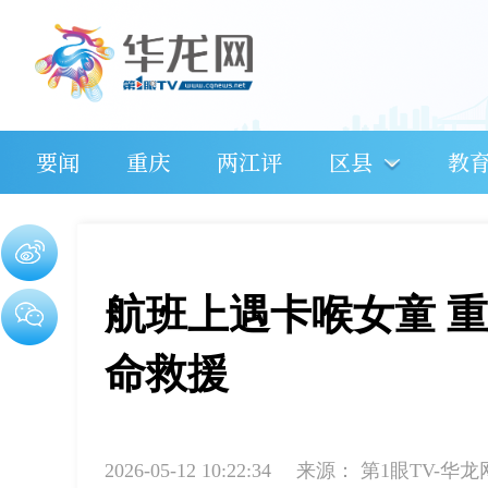
要闻
重庆
两江评
区县
教
航班上遇卡喉女童 
命救援
2026-05-12 10:22:34
来源：
第1眼TV-华龙