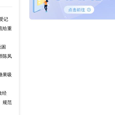
受记
底给重
吸困
师陈凤
。
糖果吸
救经
、规范