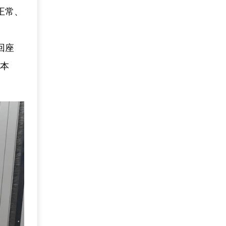
正常、
回座
和本