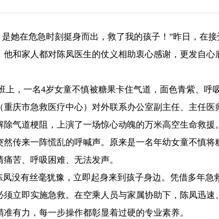
了，是她在危急时刻挺身而出，救了我的孩子！”昨日，在接
，他和家人都对陈凤医生的仗义相助衷心感谢，更发自心
4航班上，一名4岁女童不慎被糖果卡住气道，面色青紫、呼
（重庆市急救医疗中心）对外联系办公室副主任、主任医
解除气道梗阻，上演了一场惊心动魄的万米高空生命救援
突然传来一阵慌乱的呼喊声。原来是一名年幼女童不慎将
情痛苦、呼吸困难、无法发声。
陈凤没有丝毫犹豫，立即起身来到孩子身边。凭借多年急
必须立即实施急救。在空乘人员与家属协助下，陈凤迅速
精准有力，每一步操作都彰显着过硬的专业素养。