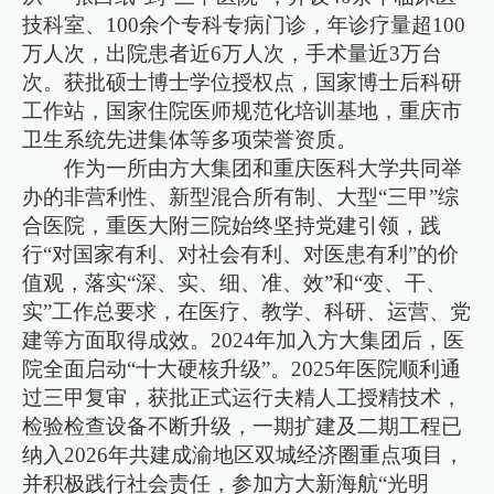
技科室、100余个专科专病门诊，年诊疗量超100
万人次，出院患者近6万人次，手术量近3万台
次。获批硕士博士学位授权点，国家博士后科研
工作站，国家住院医师规范化培训基地，重庆市
卫生系统先进集体等多项荣誉资质。
作为一所由方大集团和重庆医科大学共同举
办的非营利性、新型混合所有制、大型“三甲”综
合医院，重医大附三院始终坚持党建引领，践
行“对国家有利、对社会有利、对医患有利”的价
值观，落实“深、实、细、准、效”和“变、干、
实”工作总要求，在医疗、教学、科研、运营、党
建等方面取得成效。2024年加入方大集团后，医
院全面启动“十大硬核升级”。2025年医院顺利通
过三甲复审，获批正式运行夫精人工授精技术，
检验检查设备不断升级，一期扩建及二期工程已
纳入2026年共建成渝地区双城经济圈重点项目，
并积极践行社会责任，参加方大新海航“光明