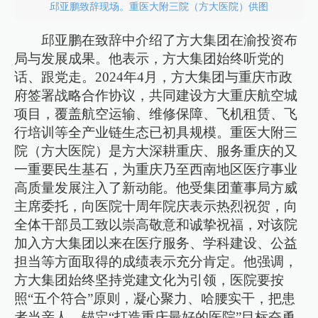
邱亚鹏致辞现场。重医大附三院（方大医院）供图
邱亚鹏在致辞中介绍了方大集团在渝投资布
局与发展成果。他表示，方大集团始终听党的
话、跟党走。2024年4月，方大集团与重庆市政
府签署战略合作协议，共同建设方大重庆航空城
项目，覆盖航空运输、维修保障、飞机租赁、飞
行培训等全产业链生态已初具规模。重医大附三
院（方大医院）是方大深耕重庆、服务重庆的又
一重要民生基石，为重庆乃至西南地区医疗事业
高质量发展注入了新动能。他受集团董事局方威
主席委托，向医院十周年院庆表示热烈祝贺，向
全体干部员工致以崇高敬意和诚挚祝福，对该院
加入方大集团以来在医疗服务、学科建设、公益
担当等方面取得的成绩表示充分肯定。他强调，
方大集团始终坚持党建文化为引领，医院要按
照“五个符合”原则，凝心聚力、哈腰实干，把患
者当亲人，锚定“打造重庆最好的医院”目标奋勇