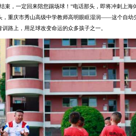
考结束，一定回来陪您踢场球！”电话那头，即将冲刺上海
头，重庆市秀山高级中学教师高明眼眶湿润——这个自幼
青训路上，用足球改变命运的众多孩子之一。