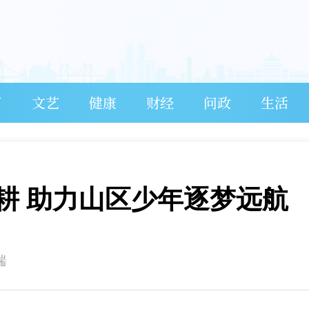
育
文艺
健康
财经
问政
生活
 助力山区少年逐梦远航​
端