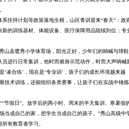
。
体系扶持计划等政策落地生根，山区青训迎来“春天”：政
崭新的训练器材、体能设备、医疗保障用品陆续到位；专
的秀山县鹭秀小学体育场，阳光正好，少年们的呐喊与球
队员进行日常集训，他时而俯身示范动作，时而大声呐喊
是‘凑合练’，现在是‘专业训’，孩子们的成长环境越来越
开展技术训练，还能组织各类赛事，让孩子们在实战中锤
”“节假日”。放学后的两小时、周末的半天集训、寒暑假
场当成自己的家，把学生当成自己的孩子。”秀山高级中
得所有教育者学习。