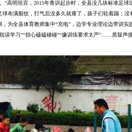
。”高明坦言，2015年青训起步时，全县没几块标准足球
足球布满裂纹，打气后没多久就瘪了，孩子们轮着踢；没
，为全县体育教师集中“充电”，边学专业理论边带训实
耽误学习”“担心磕磕碰碰”“嫌训练要求太严”……质疑声