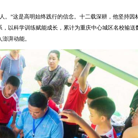
人。”这是高明始终践行的信念。十二载深耕，他坚持因
系，以科学训练赋能成长，累计为重庆中心城区名校输送
入澎湃动能。