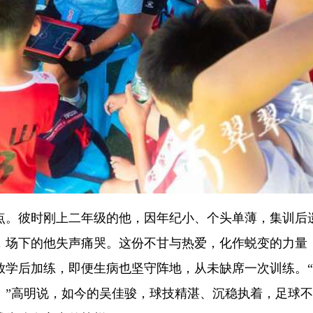
折点。彼时刚上二年级的他，因年纪小、个头单薄，集训后
，场下的他失声痛哭。这份不甘与热爱，化作蜕变的力量
放学后加练，即便生病也坚守阵地，从未缺席一次训练。
。”高明说，如今的吴佳骏，球技精湛、沉稳执着，足球