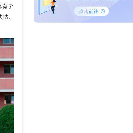
体育学
失怙、