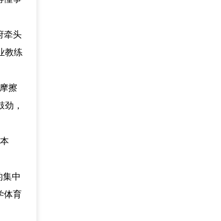
府牵头
业教练
鞋摩擦
鼓劲，
炼本
的集中
学体育